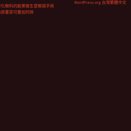
WordPress.org 台灣繁體中文
彰化眼科的創業做生意眼袋手術
局部畫室可疊加的除