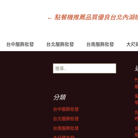
文
←
點餐機推薦品質優良台北內湖
章
台中服飾批發
台北服飾批發
台南服飾批發
大尺
導
搜
尋
覽
關
鍵
列
字:
分類
台中服飾批發
台北服飾批發
台南服飾批發
大尺碼批發