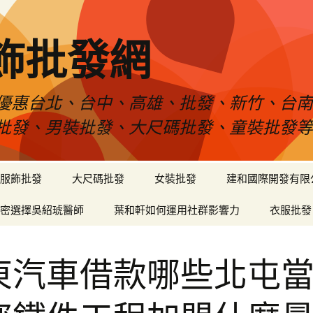
飾批發網
優惠台北、台中、高雄、批發、新竹、台
批發、男裝批發、大尺碼批發、童裝批發
服飾批發
大尺碼批發
女裝批發
建和國際開發有限
密選擇吳紹琥醫師
葉和軒如何運用社群影響力
衣服批發
東汽車借款哪些北屯