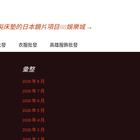
床墊的日本鏡片項目i88娛樂城
→
批發
衣服批發
高雄服飾批發
彙整
2026 年 8 月
2026 年 7 月
2026 年 6 月
2026 年 5 月
2026 年 4 月
2026 年 3 月
2026 年 2 月