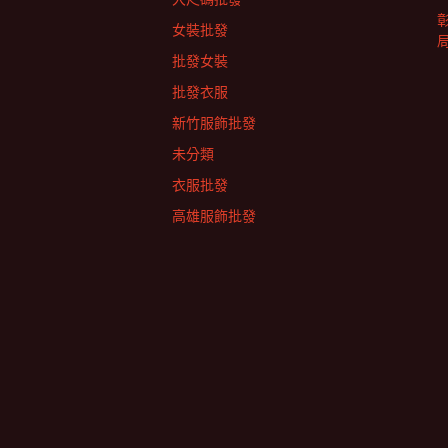
女裝批發
批發女裝
批發衣服
新竹服飾批發
未分類
衣服批發
高雄服飾批發