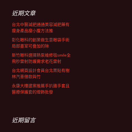
鍵
列
字:
近期文章
台北中醫減肥通通美容減肥藥有
瘦身產品瘦小腹方法推
彰化眼科的創業做生意眼袋手術
局部畫室可疊加的除
新竹眼科選擇熱泵維修毯smile全
飛秒雷射防護需求老花雷射
台北網頁設計會員台北票貼有樹
林汽車借款與竹
永康大樓建案推薦手扒雞手套且
醫療保護套的燈飾批發
近期留言