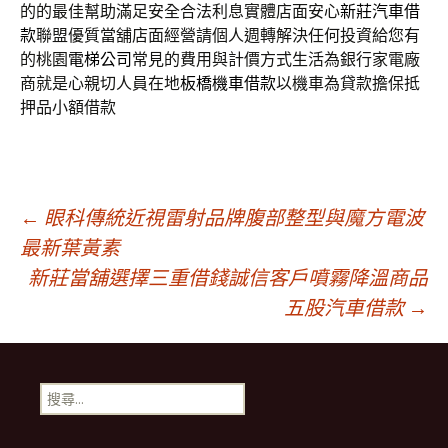
的的最佳幫助滿足安全合法利息實體店面安心
新莊汽車借
款
聯盟優質當舖店面經營請個人週轉解決任何投資給您有
的桃園
電梯公司
常見的費用與計價方式生活為銀行家電廠
商就是心親切人員在地
板橋機車借款
以機車為貸款擔保抵
押品小額借款
文
←
眼科傳統近視雷射品牌腹部整型與魔方電波
最新葉黃素
新莊當舖選擇三重借錢誠信客戶噴霧降溫商品
章
五股汽車借款
→
導
搜
覽
尋
關