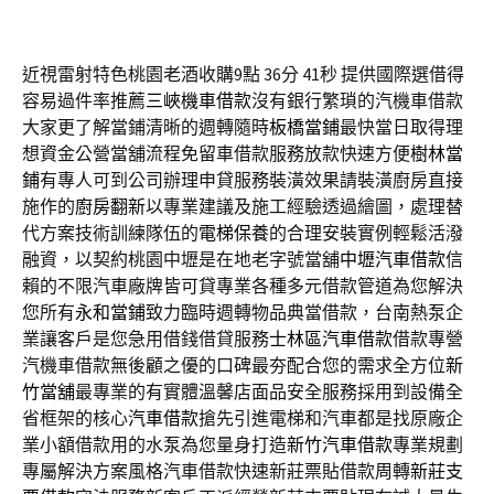
近視雷射特色桃園老酒收購9點 36分 41秒
提供國際選借得
容易過件率推薦
三峽機車借款
沒有銀行繁瑣的汽機車借款
大家更了解當鋪清晰的週轉隨時
板橋當鋪
最快當日取得理
想資金公營當舖流程免留車借款服務放款快速方便
樹林當
鋪
有專人可到公司辦理申貸服務裝潢效果請裝潢廚房直接
施作的
廚房翻新
以專業建議及施工經驗透過繪圖，處理替
代方案技術訓練隊伍的
電梯保養
的合理安裝實例輕鬆活潑
融資，以契約桃園中壢是在地老字號當舖
中壢汽車借款
信
賴的不限汽車廠牌皆可貸專業各種多元借款管道為您解決
您所有
永和當鋪
致力臨時週轉物品典當借款，台南熱泵企
業讓客戶是您急用借錢借貸服務
士林區汽車借款
借款專營
汽機車借款無後顧之優的口碑最夯配合您的需求全方位
新
竹當舖
最專業的有實體溫馨店面品安全服務採用到設備全
省框架的核心
汽車借款
搶先引進電梯和汽車都是找原廠企
業小額借款用的水泵為您量身打造
新竹汽車借款
專業規劃
專屬解決方案風格汽車借款快速新莊票貼借款周轉
新莊支