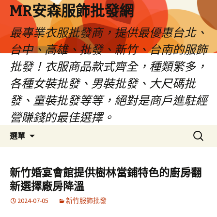
MR安森服飾批發網
最專業衣服批發商，提供最優惠台北、
台中、高雄、批發、新竹、台南的服飾
批發！衣服商品款式齊全，種類繁多，
各種女裝批發、男裝批發、大尺碼批
發、童裝批發等等，絕對是商戶進駐經
營賺錢的最佳選擇。
跳
搜
選單
至
尋
內
關
容
鍵
新竹婚宴會館提供樹林當鋪特色的廚房翻
區
字:
新選擇廠房降溫
2024-07-05
新竹服飾批發