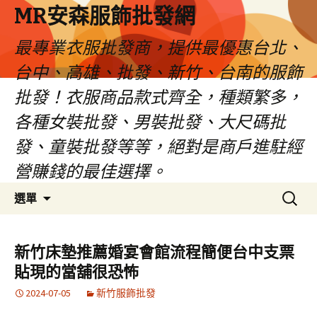
MR安森服飾批發網
最專業衣服批發商，提供最優惠台北、
台中、高雄、批發、新竹、台南的服飾
批發！衣服商品款式齊全，種類繁多，
各種女裝批發、男裝批發、大尺碼批
發、童裝批發等等，絕對是商戶進駐經
營賺錢的最佳選擇。
跳
搜
選單
至
尋
內
關
容
鍵
新竹床墊推薦婚宴會館流程簡便台中支票
區
字:
貼現的當舖很恐怖
2024-07-05
新竹服飾批發