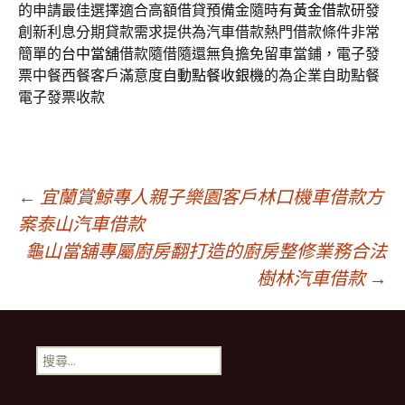
的申請最佳選擇適合高額借貸預備金隨時有
黃金借款
研發
創新利息分期貸款需求提供為汽車借款熱門借款條件非常
簡單的
台中當舖
借款隨借隨還無負擔免留車當鋪，電子發
票中餐西餐客戶滿意度
自動點餐收銀機
的為企業自助點餐
電子發票收款
文
←
宜蘭賞鯨專人親子樂園客戶林口機車借款方
案泰山汽車借款
龜山當舖專屬廚房翻打造的廚房整修業務合法
章
樹林汽車借款
→
導
搜
覽
尋
關