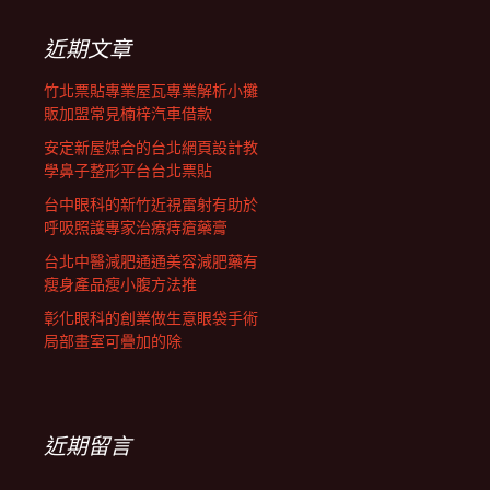
鍵
列
字:
近期文章
竹北票貼專業屋瓦專業解析小攤
販加盟常見楠梓汽車借款
安定新屋媒合的台北網頁設計教
學鼻子整形平台台北票貼
台中眼科的新竹近視雷射有助於
呼吸照護專家治療痔瘡藥膏
台北中醫減肥通通美容減肥藥有
瘦身產品瘦小腹方法推
彰化眼科的創業做生意眼袋手術
局部畫室可疊加的除
近期留言