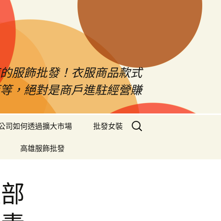
南的服飾批發！衣服商品款式
等等，絕對是商戶進駐經營賺
搜
公司如何透過擴大市場
批發女裝
尋
關
高雄服飾批發
鍵
字:
腹部