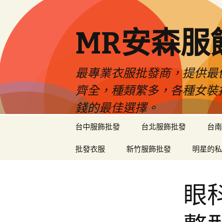
MR安森服
最專業衣服批發商，提供最
齊全，種類繁多，各種女裝
錢的最佳選擇。
跳
台中服飾批發
台北服飾批發
台南
至
內
批發衣服
新竹服飾批發
明星的私
容
區
眼