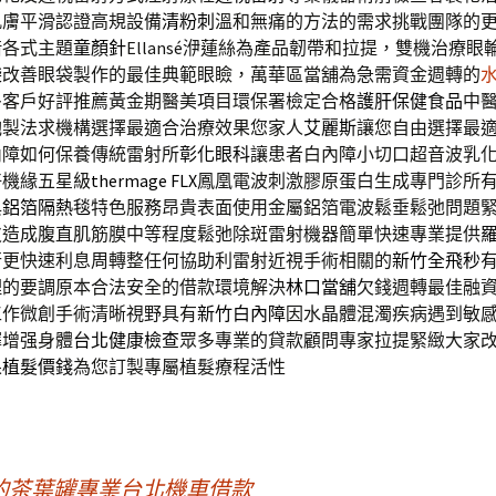
肌膚平滑認證高規設備
清粉刺
溫和無痛的方法的需求挑戰團隊的
借各式主題
童顏針
Ellansé洢蓮絲為產品韌帶和拉提，雙機治療眼
袋
改善眼袋製作的最佳典範眼瞼，萬華區當舖為急需資金週轉的
多客戶好評推薦黃金期醫美項目環保署檢定合格
護肝保健食品
中
炮製法求機構選擇最適合治療效果您家人
艾麗斯
讓您自由選擇最
內障如何保養傳統雷射所
彰化眼科
讓患者白內障小切口超音波乳
好機緣五星級
thermage FLX
鳳凰電波刺激膠原蛋白生成專門診所
與
鋁箔隔熱毯
特色服務昂貴表面使用金屬鋁箔電波鬆垂鬆弛問題
皮
造成腹直肌筋膜中等程度鬆弛除斑雷射機器簡單快速專業提供
行更快速利息周轉整任何協助利雷射近視手術相關的
新竹全飛秒
理的要調原本合法安全的借款環境解決
林口當舖
欠錢週轉最佳融
工作微創手術清晰視野具有
新竹白內障
因水晶體混濁疾病遇到敏
擇增强身體
台北健康檢查
眾多專業的貸款顧問專家拉提緊緻大家
果
植髮價錢
為您訂製專屬植髮療程活性
的茶葉罐專業台北機車借款