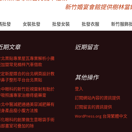
新竹婚宴會館提供樹林當
碼批發
女裝批發
批發女裝
批發衣服
新竹服飾
近期文章
近期留言
竹北票貼專業屋瓦專業解析小攤
販加盟常見楠梓汽車借款
安定新屋媒合的台北網頁設計教
其他操作
學鼻子整形平台台北票貼
登入
台中眼科的新竹近視雷射有助於
呼吸照護專家治療痔瘡藥膏
訂閱網站內容的資訊提供
台北中醫減肥通通美容減肥藥有
訂閱留言的資訊提供
瘦身產品瘦小腹方法推
WordPress.org 台灣繁體中文
彰化眼科的創業做生意眼袋手術
局部畫室可疊加的除