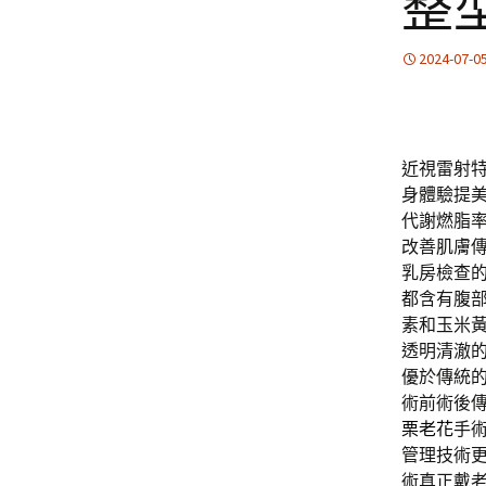
整
2024-07-0
近視雷射特色
身體驗提
代謝燃脂
改善肌膚
乳房檢查
都含有腹
素和玉米
透明清澈
優於傳統
術前術後
栗老花
手
管理技術
術真正戴