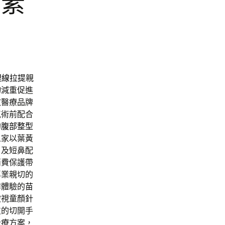
黃素
埋線拉提
親
物減重促進
效醫療品牌
氣術前配合
的
腹部整型
人家以葉黃
角及短鼻配
消費保護帶
專業親切的
作體驗的
苗
被視童顏針
皮的切開手
治療方案，