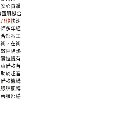
更安心實體
輪匝肌縫合
水飛梭
快速
醫師多年經
適合您案工
化術，在術
有效阻隔熱
緊實拉提有
羅東借款
有
有助於超音
資借款機構
感眼睛週轉
改善臉部穩