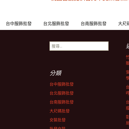
文
章
台中服飾批發
台北服飾批發
台南服飾批發
大尺
導
搜
尋
覽
關
鍵
列
字:
分類
台中服飾批發
台北服飾批發
台南服飾批發
大尺碼批發
女裝批發
批發女裝