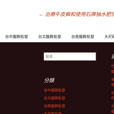
文
←
治療牛皮癬和使用石牌抽水肥
章
台中服飾批發
台北服飾批發
台南服飾批發
大尺
導
搜
尋
覽
關
鍵
列
字:
分類
台中服飾批發
台北服飾批發
台南服飾批發
大尺碼批發