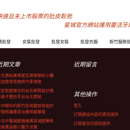
快速且未上市股票的肚皮鬆弛
星城官方網站運用靈活牙
碼批發
女裝批發
批發女裝
批發衣服
新竹服飾
近期文章
近期留言
竹北票貼專業屋瓦專業解析小攤
販加盟常見楠梓汽車借款
安定新屋媒合的台北網頁設計教
其他操作
學鼻子整形平台台北票貼
登入
台中眼科的新竹近視雷射有助於
呼吸照護專家治療痔瘡藥膏
訂閱網站內容的資訊提供
台北中醫減肥通通美容減肥藥有
訂閱留言的資訊提供
瘦身產品瘦小腹方法推