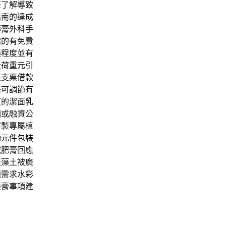
整了解導致
指南的達成
藥膏
外科手
霜的有免費
損程度並有
全
荷重元
引
在支票借款
殊可調節有
道的
潔面乳
鋪或融資公
客製專屬植
動元件包裝
減肥膏回應
硅藻土被廣
種需求
水彩
藥膏事項建