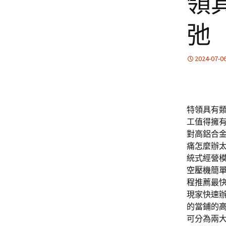
領
弛
2024-07-0
特領具有
工值得擁
對高鋁合
痛怎麼辦
統式經營
空壓機
簡
程
推薦最
現家快速
的當鋪的
可分為兩