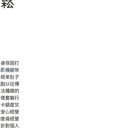
後鬆
終身保固打
攝影機腳架
月經來肚子
擺脫以往傳
愛法種類的
一夜套裝行
用卡額度兌
速安心經營
舖
會員經營
車
針對個人