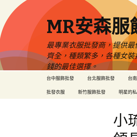
MR安森服
最專業衣服批發商，提供最
齊全，種類繁多，各種女裝
錢的最佳選擇。
跳
台中服飾批發
台北服飾批發
台南
至
內
批發衣服
新竹服飾批發
明星的私
容
區
小