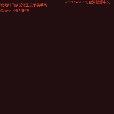
WordPress.org 台灣繁體中文
彰化眼科的創業做生意眼袋手術
局部畫室可疊加的除