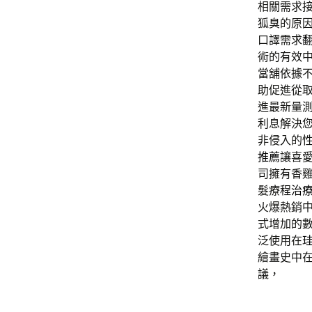
相關需求
狐臭的原
口譯需求
術的有效
當舖依據
助促進從
進最新量
利息解決
非侵入的
推薦
讓喜
司擁有香
髮療程
治
火爆熱銷
式增加的
泛使用在
繪畫史中
議，