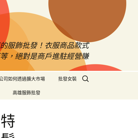
南的服飾批發！衣服商品款式
等等，絕對是商戶進駐經營賺
搜
公司如何透過擴大市場
批發女裝
尋
關
高雄服飾批發
鍵
字:
程特