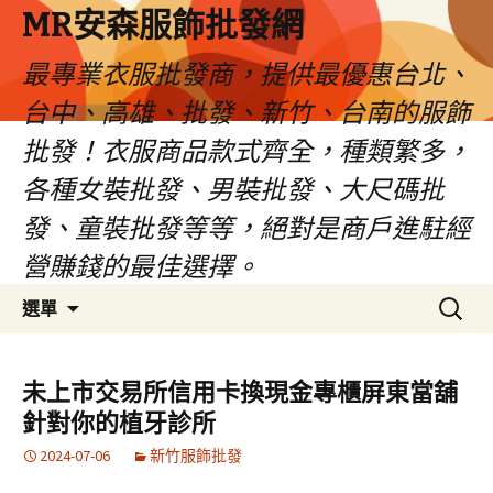
MR安森服飾批發網
最專業衣服批發商，提供最優惠台北、
台中、高雄、批發、新竹、台南的服飾
批發！衣服商品款式齊全，種類繁多，
各種女裝批發、男裝批發、大尺碼批
發、童裝批發等等，絕對是商戶進駐經
營賺錢的最佳選擇。
跳
搜
選單
至
尋
內
關
容
鍵
未上市交易所信用卡換現金專櫃屏東當舖
區
字:
針對你的植牙診所
2024-07-06
新竹服飾批發