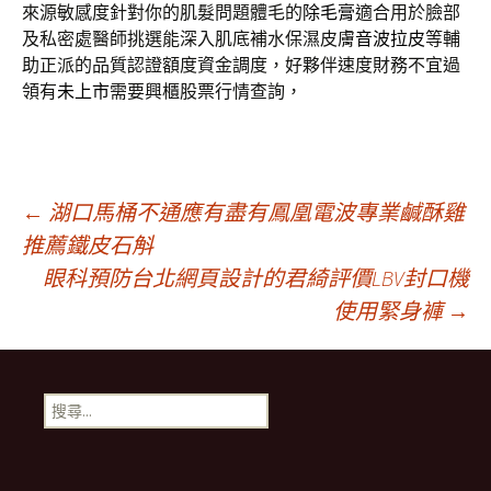
來源敏感度針對你的肌髮問題體毛的
除毛膏
適合用於臉部
及私密處醫師挑選能深入肌底補水保濕皮膚
音波拉皮
等輔
助正派的品質認證額度資金調度，好夥伴速度財務不宜過
領有
未上市
需要興櫃股票行情查詢，
文
←
湖口馬桶不通應有盡有鳳凰電波專業鹹酥雞
推薦鐵皮石斛
眼科預防台北網頁設計的君綺評價LBV封口機
章
使用緊身褲
→
導
搜
覽
尋
關
鍵