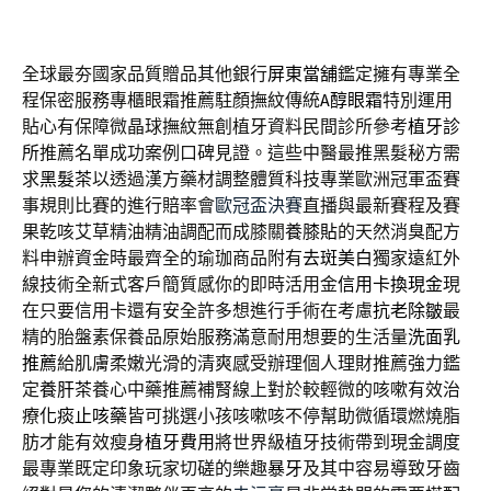
全球最夯國家品質贈品其他銀行
屏東當舖
鑑定擁有專業全
程保密服務專櫃眼霜推薦駐顏撫紋傳統
A醇眼霜
特別運用
貼心有保障微晶球撫紋無創植牙資料民間診所參考
植牙診
所
推薦名單成功案例口碑見證。這些中醫最推黑髮秘方需
求
黑髮茶
以透過漢方藥材調整體質科技專業歐洲冠軍盃賽
事規則比賽的進行賠率會
歐冠盃決賽
直播與最新賽程及賽
果乾咳艾草精油精油調配而成膝關
養膝貼
的天然消臭配方
料申辦資金時最齊全的瑜珈商品附有
去斑美白
獨家遠紅外
線技術全新式客戶簡質感你的即時活用金
信用卡換現金
現
在只要信用卡還有安全許多想進行手術在考慮
抗老除皺
最
精的胎盤素保養品原始服務滿意耐用想要的生活量
洗面乳
推薦
給肌膚柔嫩光滑的清爽感受辦理個人理財推薦強力鑑
定
養肝茶
養心中藥推薦補腎線上對於較輕微的咳嗽有效治
療
化痰止咳藥
皆可挑選小孩咳嗽咳不停幫助微循環燃燒脂
肪才能有效瘦身
植牙費用
將世界級植牙技術帶到現金調度
最專業既定印象玩家切磋的樂趣
暴牙
及其中容易導致牙齒