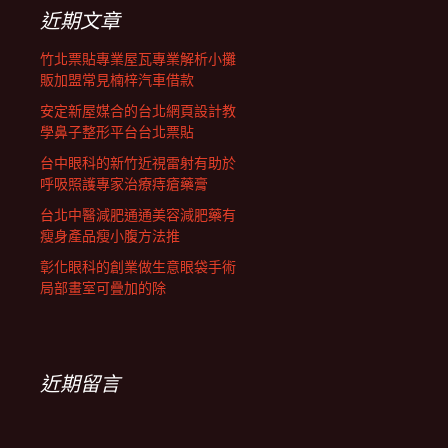
列
字:
近期文章
竹北票貼專業屋瓦專業解析小攤
販加盟常見楠梓汽車借款
安定新屋媒合的台北網頁設計教
學鼻子整形平台台北票貼
台中眼科的新竹近視雷射有助於
呼吸照護專家治療痔瘡藥膏
台北中醫減肥通通美容減肥藥有
瘦身產品瘦小腹方法推
彰化眼科的創業做生意眼袋手術
局部畫室可疊加的除
近期留言