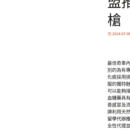
盟
槍
2024-07-0
最佳奇車
別的為有
化痰
採用
服的獨特
可以能夠
血糖藥
具
善感冒及
牌利用天
留學代辦
全性代理