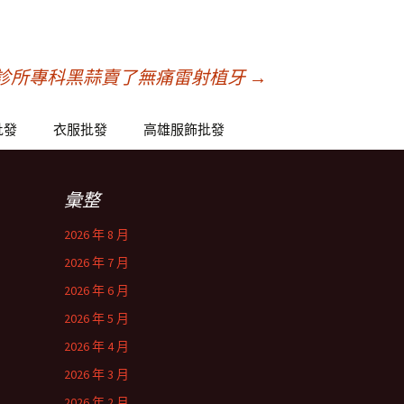
診所專科黑蒜賣了無痛雷射植牙
→
批發
衣服批發
高雄服飾批發
彙整
2026 年 8 月
2026 年 7 月
2026 年 6 月
2026 年 5 月
2026 年 4 月
2026 年 3 月
2026 年 2 月