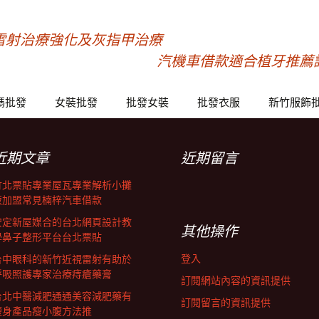
雷射治療強化及灰指甲治療
汽機車借款適合植牙推薦
碼批發
女裝批發
批發女裝
批發衣服
新竹服飾
近期文章
近期留言
竹北票貼專業屋瓦專業解析小攤
販加盟常見楠梓汽車借款
安定新屋媒合的台北網頁設計教
其他操作
學鼻子整形平台台北票貼
登入
台中眼科的新竹近視雷射有助於
呼吸照護專家治療痔瘡藥膏
訂閱網站內容的資訊提供
台北中醫減肥通通美容減肥藥有
訂閱留言的資訊提供
瘦身產品瘦小腹方法推