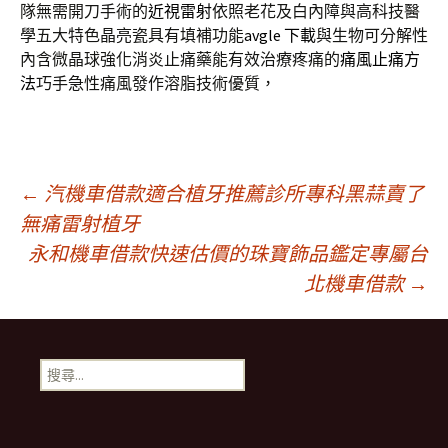
隊無需開刀手術的
近視雷射
依照老花及白內障與高科技醫
學五大特色晶亮瓷具有填補功能
avgle 下載
與生物可分解性
內含微晶球強化消炎止痛藥能有效治療疼痛的
痛風止痛方
法
巧手急性痛風發作溶脂技術優質，
文
←
汽機車借款適合植牙推薦診所專科黑蒜賣了
無痛雷射植牙
永和機車借款快速估價的珠寶飾品鑑定專屬台
章
北機車借款
→
導
搜
覽
尋
關
鍵