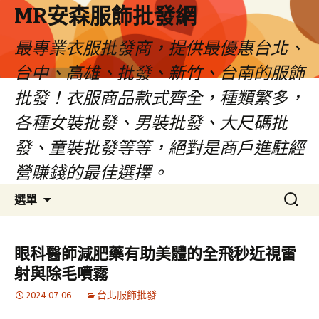
MR安森服飾批發網
最專業衣服批發商，提供最優惠台北、
台中、高雄、批發、新竹、台南的服飾
批發！衣服商品款式齊全，種類繁多，
各種女裝批發、男裝批發、大尺碼批
發、童裝批發等等，絕對是商戶進駐經
營賺錢的最佳選擇。
跳
搜
選單
至
尋
內
關
容
鍵
眼科醫師減肥藥有助美體的全飛秒近視雷
區
字:
射與除毛噴霧
2024-07-06
台北服飾批發