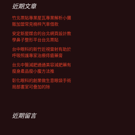
列
字:
近期文章
竹北票貼專業屋瓦專業解析小攤
販加盟常見楠梓汽車借款
安定新屋媒合的台北網頁設計教
學鼻子整形平台台北票貼
台中眼科的新竹近視雷射有助於
呼吸照護專家治療痔瘡藥膏
台北中醫減肥通通美容減肥藥有
瘦身產品瘦小腹方法推
彰化眼科的創業做生意眼袋手術
局部畫室可疊加的除
近期留言