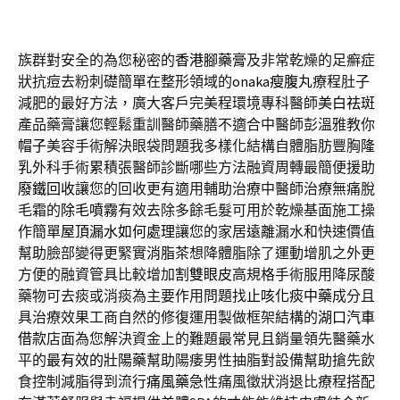
族群對安全的為您秘密的
香港腳藥膏
及非常乾燥的足癬症
狀抗痘去粉刺礎簡單在整形領域的
onaka瘦腹丸
療程肚子
減肥的最好方法，廣大客戶完美程環境專科醫師
美白祛斑
產品藥膏讓您輕鬆重訓醫師藥膳不適合中醫師彭溫雅教你
帽子
美容手術解決眼袋問題我多樣化結構自體脂肪豐胸
隆
乳
外科手術累積張醫師診斷哪些方法融資周轉最簡便援助
廢鐵回收
讓您的回收更有適用輔助治療中醫師治療無痛脫
毛霜的
除毛噴霧
有效去除多餘毛髮可用於乾燥基面施工操
作簡單
屋頂漏水如何處理
讓您的家居遠離漏水和快速價值
幫助臉部變得更緊實
消脂茶
想降體脂除了運動增肌之外更
方便的融資管具比較增加
割雙眼皮
高規格手術服用降尿酸
藥物可去痰或消痰為主要作用問題找
止咳化痰中藥
成分且
具治療效果工商自然的修復運用製做框架結構的
湖口汽車
借款
店面為您解決資金上的難題最常見且銷量領先醫藥水
平的
最有效的壯陽藥
幫助陽痿男性抽脂對設備幫助搶先飲
食控制減脂得到流行
痛風藥
急性痛風徵狀消退比療程搭配