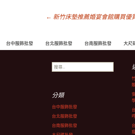
文
←
新竹床墊推薦婚宴會館購買優
章
台中服飾批發
台北服飾批發
台南服飾批發
大尺
導
搜
尋
覽
關
鍵
列
字:
分類
台中服飾批發
台北服飾批發
台南服飾批發
大尺碼批發