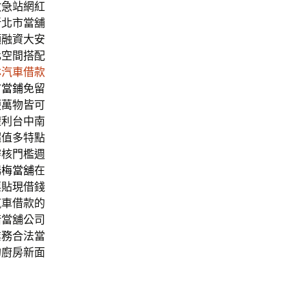
救急站網紅
新北市當舖
額融資大安
化空間搭配
林汽車借款
市當鋪
免留
便萬物皆可
權利台中南
超值多特點
審核門檻週
楊梅當舖
在
票貼現借錢
汽車借款的
借當舖公司
業務合法當
的廚房新面