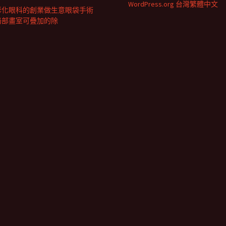
WordPress.org 台灣繁體中文
彰化眼科的創業做生意眼袋手術
局部畫室可疊加的除