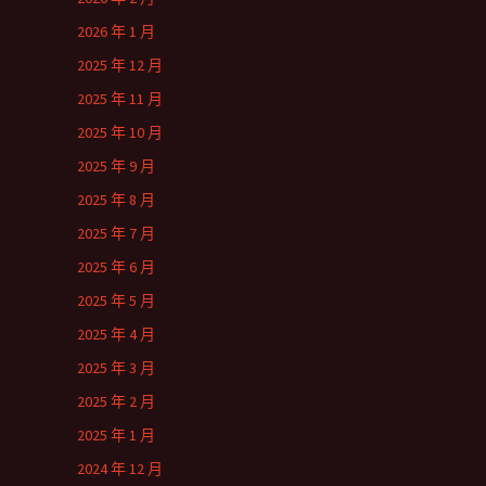
2026 年 1 月
2025 年 12 月
2025 年 11 月
2025 年 10 月
2025 年 9 月
2025 年 8 月
2025 年 7 月
2025 年 6 月
2025 年 5 月
2025 年 4 月
2025 年 3 月
2025 年 2 月
2025 年 1 月
2024 年 12 月