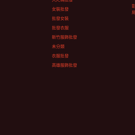
女裝批發
批發女裝
批發衣服
新竹服飾批發
未分類
衣服批發
高雄服飾批發