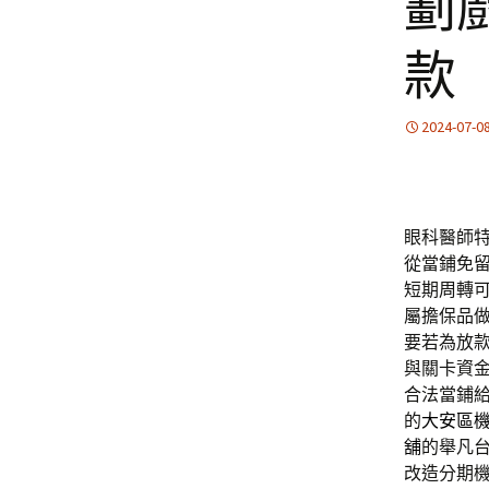
劃
款
2024-07-0
眼科醫師特色
從當鋪免
短期周轉
屬擔保品
要若為放
與關卡資
合法當鋪
的
大安區
舖
的舉凡
改造分期