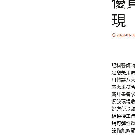
優
現
2024-07-0
眼科醫師特色
是您急用
周轉讓八
率需求符
屬計畫需
餐飲環境
好方便
冷
板橋機車
鋪
可彈性
設備能夠