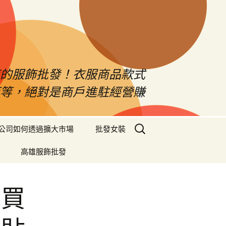
南的服飾批發！衣服商品款式
等等，絕對是商戶進駐經營賺
搜
公司如何透過擴大市場
批發女裝
尋
關
高雄服飾批發
鍵
字:
購買