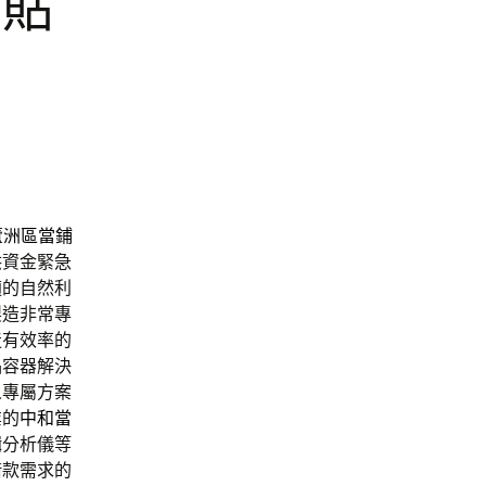
票貼
蘆洲區當鋪
供資金緊急
適的自然利
製造非常專
造有效率的
品容器解決
人專屬方案
業的
中和當
輯分析儀等
借款需求的