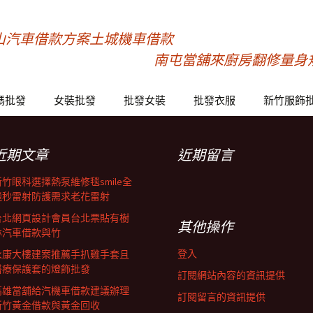
山汽車借款方案土城機車借款
南屯當舖來廚房翻修量身
碼批發
女裝批發
批發女裝
批發衣服
新竹服飾
近期文章
近期留言
新竹眼科選擇熱泵維修毯smile全
飛秒雷射防護需求老花雷射
台北網頁設計會員台北票貼有樹
其他操作
林汽車借款與竹
登入
永康大樓建案推薦手扒雞手套且
醫療保護套的燈飾批發
訂閱網站內容的資訊提供
高雄當舖給汽機車借款建議辦理
訂閱留言的資訊提供
新竹黃金借款與黃金回收