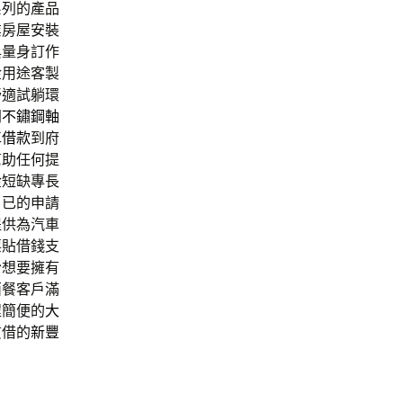
系列的產品
業房屋安裝
與量身訂作
金用途客製
舒適試躺環
門
不鏽鋼軸
車借款
到府
幫助任何提
金短缺專長
自已的申請
提供為汽車
票貼借錢支
份想要擁有
西餐客戶滿
程簡便的
大
質借的
新豐