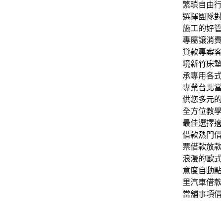
繁瑣自由
選擇團隊
施工的好
專屬讓消
貸款專案
境
新竹床
承
專用各
專業台北
供您多元
全方位教
最佳選擇
借款熱門
票借款放
浪漫的歐
意度
自動
里汽車借
當舖
事項