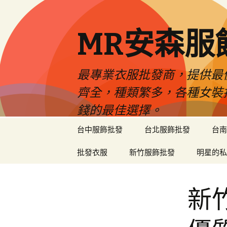
MR安森服
最專業衣服批發商，提供最
齊全，種類繁多，各種女裝
錢的最佳選擇。
跳
台中服飾批發
台北服飾批發
台南
至
內
批發衣服
新竹服飾批發
明星的私
容
區
新