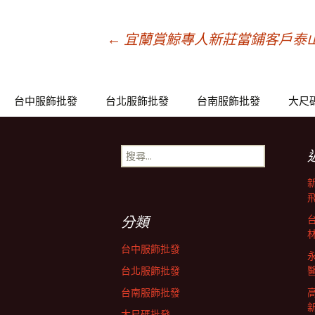
文
←
宜蘭賞鯨專人新莊當鋪客戶泰
章
台中服飾批發
台北服飾批發
台南服飾批發
大尺
導
搜
尋
覽
關
鍵
列
字:
分類
台中服飾批發
台北服飾批發
台南服飾批發
大尺碼批發