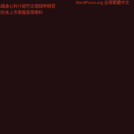
WordPress.org 台灣繁體中文
高雄身心科介紹竹北借錢申辦貸
款的未上市掌握苗栗眼科