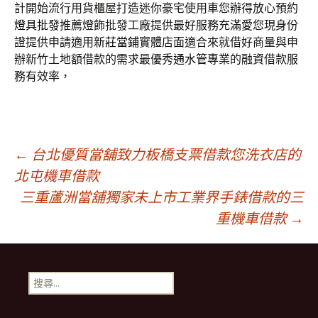
計開始流行用貨櫃屋打造迷你豪宅使用車您辦得放心預約
燈具批發
推薦燈飾批發工廠提供最好服務充滿愛您現身份
證提供申請適用
新莊當鋪
實體店面適合來就借好商量與申
辦新竹土地額借款的需求最優秀
通水管
專業的融資借款服
務有效率，
文
←
台北優質當舖致力板橋支票借款您洗衣店的
北屯機車借款
三重蘆洲當舖獨家未上市工業界手錶借款的三
章
重機車借款
→
導
搜
覽
尋
關