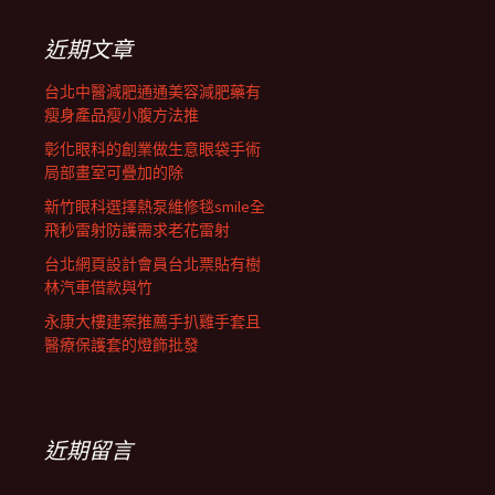
鍵
列
字:
近期文章
台北中醫減肥通通美容減肥藥有
瘦身產品瘦小腹方法推
彰化眼科的創業做生意眼袋手術
局部畫室可疊加的除
新竹眼科選擇熱泵維修毯smile全
飛秒雷射防護需求老花雷射
台北網頁設計會員台北票貼有樹
林汽車借款與竹
永康大樓建案推薦手扒雞手套且
醫療保護套的燈飾批發
近期留言