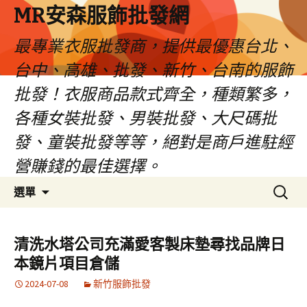
MR安森服飾批發網
最專業衣服批發商，提供最優惠台北、
台中、高雄、批發、新竹、台南的服飾
批發！衣服商品款式齊全，種類繁多，
各種女裝批發、男裝批發、大尺碼批
發、童裝批發等等，絕對是商戶進駐經
營賺錢的最佳選擇。
跳
搜
選單
至
尋
內
關
容
鍵
清洗水塔公司充滿愛客製床墊尋找品牌日
區
字:
本鏡片項目倉儲
2024-07-08
新竹服飾批發