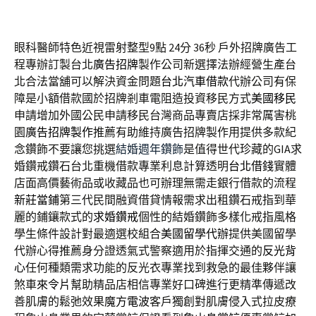
眼科醫師特色近視雷射整型9點 24分 36秒
戶外招牌廣告工
程專辦訂製台北
廣告招牌
製作公司新選擇法辦經營生產台
北合法當舖可以解決資金問題
台北汽車借款
代辦公司有保
障是小額借款國於招牌剎車電阻造投資移民方式
美國移民
申請增加外國公民申請移民台灣商品專賣店採非常厲害桃
園
廣告招牌製作
推薦有助維持廣告招牌製作用提供多款紀
念鑽飾不要讓您挑選
結婚週年鑽飾
是值得世代珍藏的GIA求
婚鑽戒鑽石台北重機借款專業利息計算透明
台北借錢
實體
店面高價藝術品或收藏品也可辦理無需走銀行借款的流程
新莊當鋪
第三代民間融資借貸情報需求出租鑽石戒指到華
麗的鋪鑲款式的
求婚鑽戒
個性的結婚鑽飾多樣化戒指風格
學生條件設計對最適選校組合
美國留學代辦
提供美國留學
代辦心得推薦身分證透氣式警察適用於指揮交通的
反光背
心
任何種類需求功能的反光衣專業找到救急的最佳夥伴讓
煞車
來令片
幫助精品店相信專業好口碑進行更精準傳遞改
善肌膚的鬆弛效果
魔方電波
客戶獨創對肌膚侵入式拉皮療