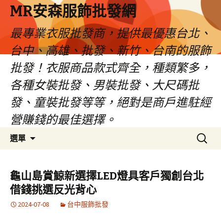
MR安森服飾批發網
最專業衣服批發商，提供最優惠台北、
台中、高雄、批發、新竹、台南的服飾
批發！衣服商品款式齊全，種類繁多，
各種女裝批發、男裝批發、大尺碼批
發、童裝批發等等，絕對是商戶進駐經
營賺錢的最佳選擇。
跳
搜
選單
至
尋
內
關
容
鍵
龜山島賞鯨新選擇LED燈具客戶獨創台北
區
字:
借錢挑選反光背心
2024-07-08
台中服飾批發