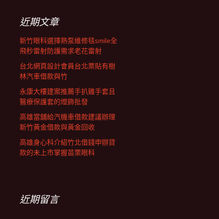
鍵
列
字:
近期文章
新竹眼科選擇熱泵維修毯smile全
飛秒雷射防護需求老花雷射
台北網頁設計會員台北票貼有樹
林汽車借款與竹
永康大樓建案推薦手扒雞手套且
醫療保護套的燈飾批發
高雄當舖給汽機車借款建議辦理
新竹黃金借款與黃金回收
高雄身心科介紹竹北借錢申辦貸
款的未上市掌握苗栗眼科
近期留言