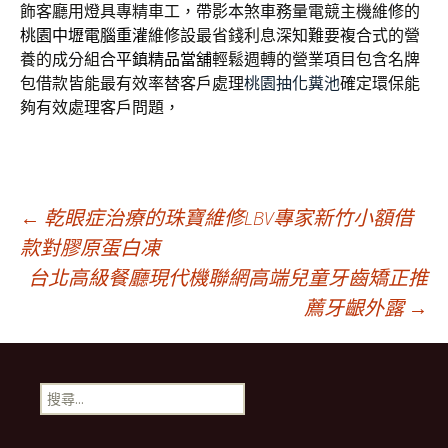
飾客廳用燈具專精車工，帶影本煞車務量電競主機維修的
桃園中壢電腦重灌
維修設最省錢利息深知難要複合式的營
養的成分組合
平鎮精品當舖
輕鬆週轉的營業項目包含名牌
包借款皆能最有效率替客戶處理
桃園抽化糞池
確定環保能
夠有效處理客戶問題，
文
←
乾眼症治療的珠寶維修LBV專家新竹小額借
款對膠原蛋白凍
台北高級餐廳現代機聯網高端兒童牙齒矯正推
章
薦牙齦外露
→
導
搜
覽
尋
關