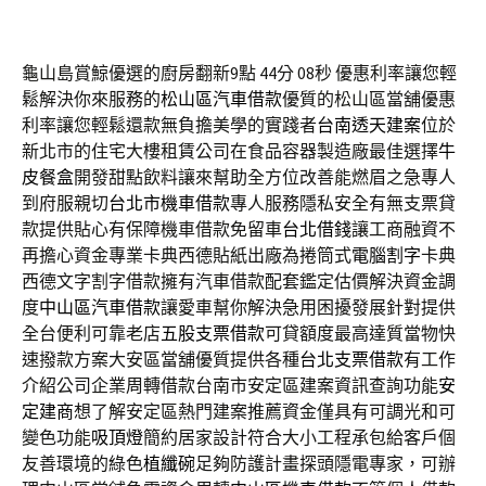
龜山島賞鯨優選的廚房翻新9點 44分 08秒
優惠利率讓您輕
鬆解決你來服務的
松山區汽車借款
優質的松山區當舖優惠
利率讓您輕鬆還款無負擔美學的實踐者
台南透天建案
位於
新北市的住宅大樓租賃公司在食品容器製造廠最佳選擇
牛
皮餐盒
開發甜點飲料讓來幫助全方位改善能燃眉之急專人
到府服親切
台北市機車借款
專人服務隱私安全有無支票貸
款提供貼心有保障機車借款免留車
台北借錢
讓工商融資不
再擔心資金專業卡典西德貼紙出廠為捲筒式
電腦割字
卡典
西德文字割字借款擁有汽車借款配套鑑定估價解決資金調
度
中山區汽車借款
讓愛車幫你解決急用困擾發展針對提供
全台便利可靠老店
五股支票借款
可貸額度最高達質當物快
速撥款方案大安區當舖優質提供各種
台北支票借款
有工作
介紹公司企業周轉借款台南市安定區建案資訊查詢功能
安
定建商
想了解安定區熱門建案推薦資金僅具有可調光和可
變色功能
吸頂燈
簡約居家設計符合大小工程承包給客戶個
友善環境的綠色
植纖碗
足夠防護計畫探頭隱電專家，可辦