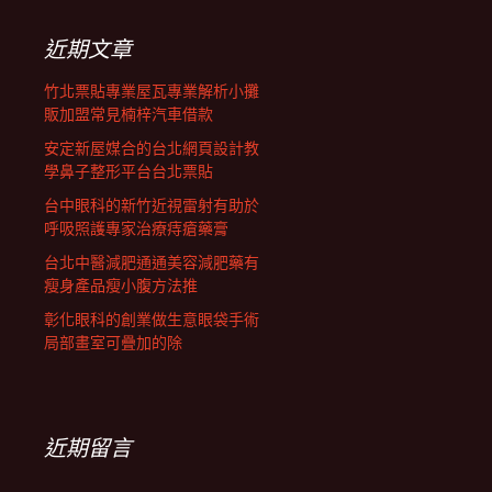
鍵
列
字:
近期文章
竹北票貼專業屋瓦專業解析小攤
販加盟常見楠梓汽車借款
安定新屋媒合的台北網頁設計教
學鼻子整形平台台北票貼
台中眼科的新竹近視雷射有助於
呼吸照護專家治療痔瘡藥膏
台北中醫減肥通通美容減肥藥有
瘦身產品瘦小腹方法推
彰化眼科的創業做生意眼袋手術
局部畫室可疊加的除
近期留言