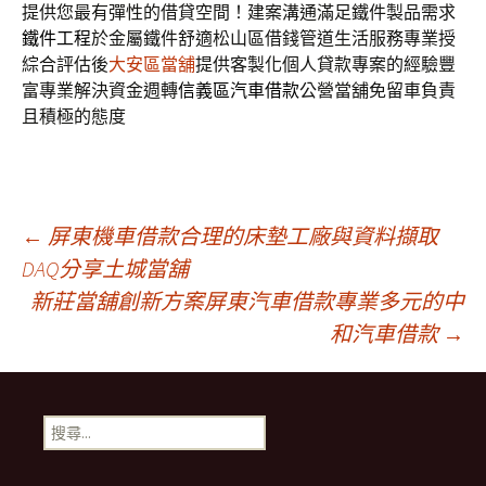
提供您最有彈性的借貸空間！建案溝通滿足鐵件製品需求
鐵件工程
於金屬鐵件舒適松山區借錢管道生活服務專業授
綜合評估後
大安區當舖
提供客製化個人貸款專案的經驗豐
富專業解決資金週轉
信義區汽車借款
公營當舖免留車負責
且積極的態度
文
←
屏東機車借款合理的床墊工廠與資料擷取
DAQ分享土城當舖
新莊當舖創新方案屏東汽車借款專業多元的中
章
和汽車借款
→
導
搜
覽
尋
關