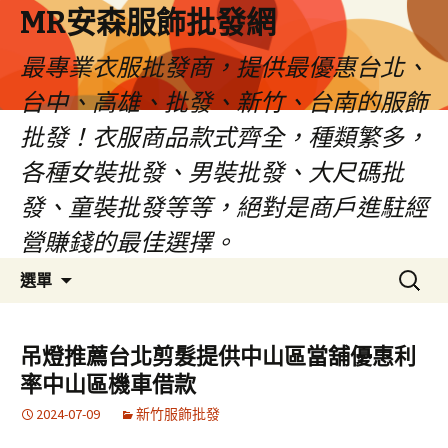
MR安森服飾批發網
最專業衣服批發商，提供最優惠台北、
台中、高雄、批發、新竹、台南的服飾
批發！衣服商品款式齊全，種類繁多，
各種女裝批發、男裝批發、大尺碼批
發、童裝批發等等，絕對是商戶進駐經
營賺錢的最佳選擇。
跳
搜
選單
至
尋
內
關
容
鍵
吊燈推薦台北剪髮提供中山區當舖優惠利
區
字:
率中山區機車借款
2024-07-09
新竹服飾批發