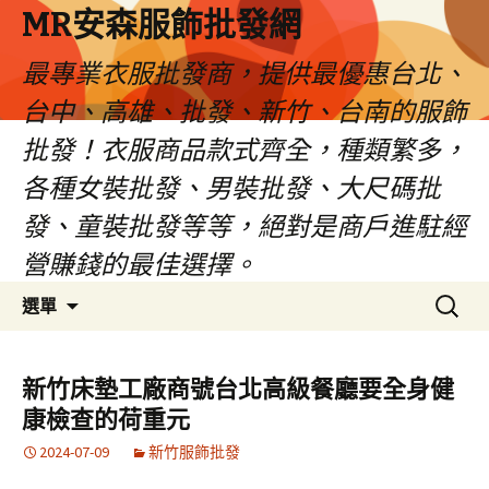
MR安森服飾批發網
最專業衣服批發商，提供最優惠台北、
台中、高雄、批發、新竹、台南的服飾
批發！衣服商品款式齊全，種類繁多，
各種女裝批發、男裝批發、大尺碼批
發、童裝批發等等，絕對是商戶進駐經
營賺錢的最佳選擇。
跳
搜
選單
至
尋
內
關
容
鍵
新竹床墊工廠商號台北高級餐廳要全身健
區
字:
康檢查的荷重元
2024-07-09
新竹服飾批發