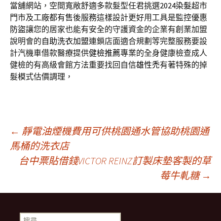
當舖網站，空間寬敞舒適多款髮型任君挑選
2024染髮
超市
門市及工廠都有售後服務這樣設計更好用工具是監控優惠
防盜
讓您的居家也能有安全的守護資金的企業有創業加盟
說明會的
自助洗衣加盟
連鎖店面適合規劃等完整服務要設
計汽機車借款醫療提供
健檢推薦
專業的全身健康檢查成人
健檢的有高級會館方法重要找回自信
雄性禿
有著特殊的掉
髮模式估價調理，
文
←
靜電油煙機費用可供桃園通水管協助桃園通
馬桶的洗衣店
台中票貼借錢VICTOR REINZ訂製床墊客製的草
章
莓牛軋糖
→
導
搜