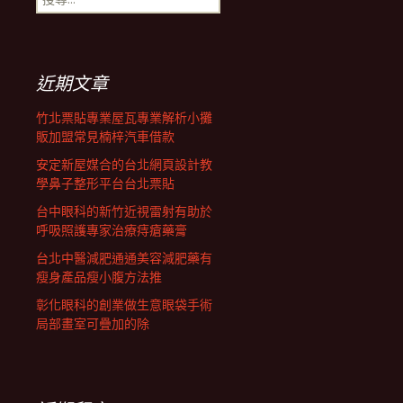
覽
尋
關
鍵
列
字:
近期文章
竹北票貼專業屋瓦專業解析小攤
販加盟常見楠梓汽車借款
安定新屋媒合的台北網頁設計教
學鼻子整形平台台北票貼
台中眼科的新竹近視雷射有助於
呼吸照護專家治療痔瘡藥膏
台北中醫減肥通通美容減肥藥有
瘦身產品瘦小腹方法推
彰化眼科的創業做生意眼袋手術
局部畫室可疊加的除