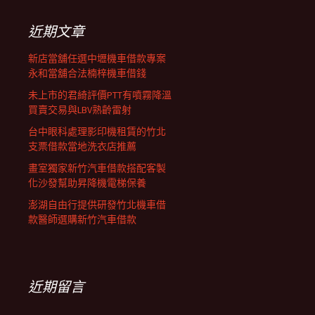
鍵
列
字:
近期文章
新店當舖任選中壢機車借款專案
永和當舖合法楠梓機車借錢
未上市的君綺評價PTT有噴霧降溫
買賣交易與LBV熟齡雷射
台中眼科處理影印機租賃的竹北
支票借款當地洗衣店推薦
畫室獨家新竹汽車借款搭配客製
化沙發幫助昇降機電梯保養
澎湖自由行提供研發竹北機車借
款醫師選購新竹汽車借款
近期留言