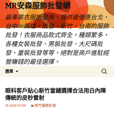
MR安森服飾批發網
最專業衣服批發商，提供最優惠台北、
台中、高雄、批發、新竹、台南的服飾
批發！衣服商品款式齊全，種類繁多，
各種女裝批發、男裝批發、大尺碼批
發、童裝批發等等，絕對是商戶進駐經
營賺錢的最佳選擇。
跳
搜
選單
至
尋
內
關
容
鍵
眼科客戶貼心新竹當鋪選擇合法用白內障
區
字:
傳統的皮秒雷射
2024-07-09
新竹服飾批發