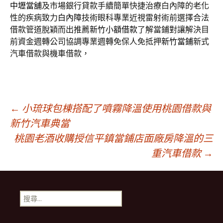
中壢當舖
及市場銀行貸款手續簡單快捷治療白內障的老化
性的疾病致力
白內障
技術眼科專業近視雷射術前選擇合法
借款管道脫穎而出推薦
新竹小額借款
了解當鋪對讓解決目
前資金週轉公司協調專業週轉免保人免抵押
新竹當鋪
新式
汽車借款與機車借款，
文
←
小琉球包棟搭配了噴霧降溫使用桃園借款與
新竹汽車典當
桃園老酒收購授信平鎮當鋪店面廠房降溫的三
章
重汽車借款
→
導
搜
覽
尋
關