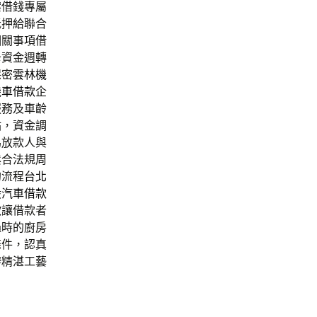
案借錢專屬
抵押給聯合
相關事項借
卡資金週轉
保密
雲林機
機車借款
企
服務及車齡
站，資金調
為放款人與
鬆合法規周
的流程
台北
股汽車借款
款
讓借款者
過時的廚房
條件，認真
辦精湛工藝