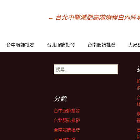
文
←
台北中醫減肥高階療程白內障
章
台中服飾批發
台北服飾批發
台南服飾批發
大尺
導
搜
尋
覽
關
鍵
列
字:
分類
台中服飾批發
台北服飾批發
台南服飾批發
大尺碼批發