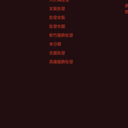
女裝批發
批發女裝
批發衣服
新竹服飾批發
未分類
衣服批發
高雄服飾批發