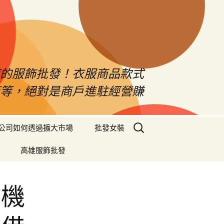
南的服飾批發！衣服商品款式
等等，絕對是商戶進駐經營賺
搜
公司如何透過擴大市場
批發女裝
尋
關
高雄服飾批發
鍵
字:
竹機