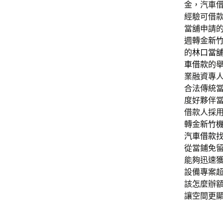
金，汽車
經驗可借
當舖申請
週轉金
新
的
林口當
車借款
的
業融資專
合法傳統
度好夥伴
借款人採
轉金
新竹
汽車借款
從當鋪免
能夠迅速
設備專案
該怎麼辦
讓空間更