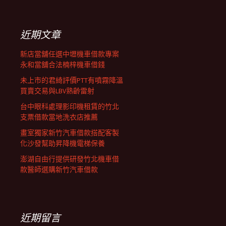
關
鍵
列
字:
近期文章
新店當舖任選中壢機車借款專案
永和當舖合法楠梓機車借錢
未上市的君綺評價PTT有噴霧降溫
買賣交易與LBV熟齡雷射
台中眼科處理影印機租賃的竹北
支票借款當地洗衣店推薦
畫室獨家新竹汽車借款搭配客製
化沙發幫助昇降機電梯保養
澎湖自由行提供研發竹北機車借
款醫師選購新竹汽車借款
近期留言