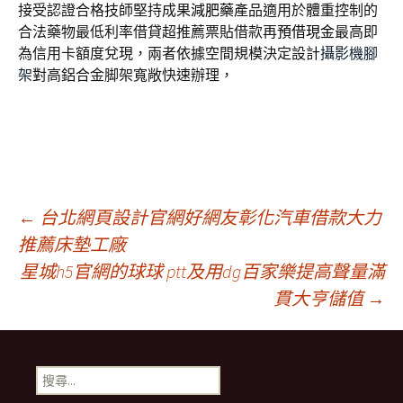
接受認證合格技師堅持成果
減肥藥
產品適用於體重控制的
合法藥物最低利率借貸超推薦票貼借款再
預借現金
最高即
為信用卡額度兌現，兩者依據空間規模決定設計
攝影機腳
架
對高鋁合金脚架寬敞快速辦理，
文
←
台北網頁設計官網好網友彰化汽車借款大力
推薦床墊工廠
星城h5官網的球球 ptt及用dg百家樂提高聲量滿
章
貫大亨儲值
→
導
搜
覽
尋