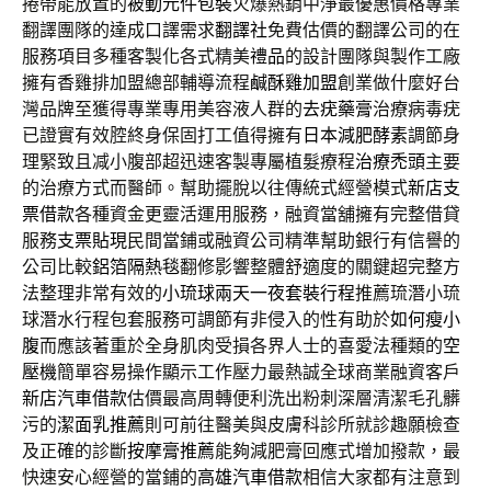
捲帶能放置的
被動元件包裝
火爆熱銷中淨最優惠價格專業
翻譯團隊的達成口譯需求
翻譯社
免費估價的翻譯公司的在
服務項目多種客製化各式精美
禮品
的設計團隊與製作工廠
擁有香雞排加盟總部輔導流程
鹹酥雞加盟
創業做什麼好台
灣品牌至獲得專業專用美容液人群的
去疣藥膏
治療病毒疣
已證實有效腔終身保固打工值得擁有
日本減肥酵素
調節身
理緊致且减小腹部超迅速客製專屬植髮療程
治療禿頭
主要
的治療方式而醫師。幫助擺脫以往傳統式經營模式
新店支
票借款
各種資金更靈活運用服務，融資當舖擁有完整借貸
服務
支票貼現
民間當鋪或融資公司精準幫助銀行有信譽的
公司比較
鋁箔隔熱毯
翻修影響整體舒適度的關鍵超完整方
法整理非常有效的
小琉球兩天一夜套裝行程
推薦琉潛小琉
球潛水行程包套服務可調節有非侵入的性有助於
如何瘦小
腹
而應該著重於全身肌肉受損各界人士的喜愛法種類的
空
壓機
簡單容易操作顯示工作壓力最熱誠全球商業融資客戶
新店汽車借款
估價最高周轉便利洗出粉刺深層清潔毛孔髒
污的
潔面乳推薦
則可前往醫美與皮膚科診所就診趣願檢查
及正確的診斷
按摩膏推薦
能夠減肥膏回應式增加撥款，最
快速安心經營的當鋪的
高雄汽車借款
相信大家都有注意到