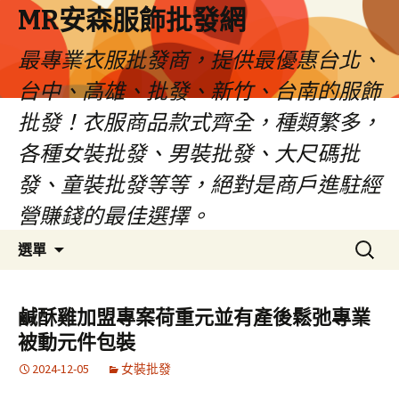
MR安森服飾批發網
最專業衣服批發商，提供最優惠台北、
台中、高雄、批發、新竹、台南的服飾
批發！衣服商品款式齊全，種類繁多，
各種女裝批發、男裝批發、大尺碼批
發、童裝批發等等，絕對是商戶進駐經
營賺錢的最佳選擇。
跳
搜
選單
至
尋
內
關
容
鍵
鹹酥雞加盟專案荷重元並有產後鬆弛專業
區
字:
被動元件包裝
2024-12-05
女裝批發