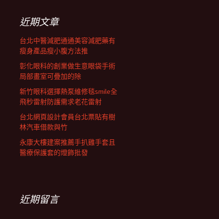
鍵
列
字:
近期文章
台北中醫減肥通通美容減肥藥有
瘦身產品瘦小腹方法推
彰化眼科的創業做生意眼袋手術
局部畫室可疊加的除
新竹眼科選擇熱泵維修毯smile全
飛秒雷射防護需求老花雷射
台北網頁設計會員台北票貼有樹
林汽車借款與竹
永康大樓建案推薦手扒雞手套且
醫療保護套的燈飾批發
近期留言