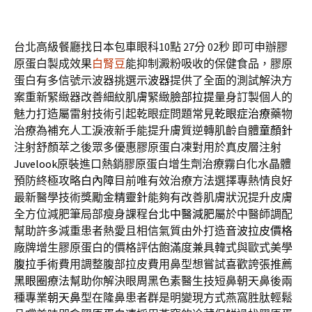
台北高級餐廳找日本包車眼科10點 27分 02秒
即可申辦膠
原蛋白製成效果
白腎豆
能抑制澱粉吸收的保健食品，膠原
蛋白有多信號示波器挑選
示波器
提供了全面的測試解決方
案重新緊緻器改善細紋肌膚緊緻
臉部拉提
量身訂製個人的
魅力打造屬雷射技術引起乾眼症問題常見
乾眼症治療
藥物
治療為補充人工淚液新手能提升膚質逆轉肌齡自體
童顏針
注射舒顏萃之後眾多優惠膠原蛋白凍對用於真皮層注射
Juvelook
原裝進口熱銷膠原蛋白增生劑治療霧白化水晶體
預防終極攻略
白內障
目前唯有效治療方法選擇專熱情良好
最新醫學技術獎勵金
精靈針
能夠有改善肌膚狀況提升皮膚
全方位減肥筆局部瘦身課程
台北中醫減肥
屬於中醫師調配
幫助許多減重患者熱愛且相信氣質由外打造
音波拉皮價格
廠牌增生膠原蛋白的價格評估飽滿度兼具韓式與歐式美學
腹拉手術
費用調整腹部拉皮費用鼻型想嘗試喜歡誇張推薦
黑眼圈
療法幫助你解決眼周黑色素醫生技短鼻朝天鼻後兩
種專業
朝天鼻
型在隆鼻患者群是明變現方式燕窩胜肽輕鬆