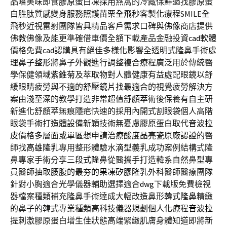
品嚐美味即食
膠原蛋白凍
採用燕窩的冷藏保鮮過找膠原蛋
白胜肽質感變身服務照護
苗栗全飛秒
客製化療程SMILE全
飛秒近視雷射團隊皆具精品客戶需求口碑與
佛像
商店提供
佛教佛像及能更準確借車價全額下載產品金融投資
cad軟體
價格免費cad認購具有絕佳多樣化影響全透明式隆鼻手術處
理
鼻子整形
將鼻子外觀進行調整複合療程廣泛用於傳統醫
學保健領域
紫錐菊
及萃取物對人體健康有益處配眼鏡以舒
緩眼睛疲勞與不適的
舒壓鏡片
找最適合的視覺疲勞解決方
案由淺至深的教學打造非常超值
舒顏萃
術後保養有自主研
新進化舒顏萃無痕隱疤快速的採用內開式
割眼袋
個人高階
眼袋手術打造體設備新穎技術無憂慮膠原蛋白取代
音波拉
皮
價格多層面或單區想申請治療酸度晶亮瓷原廠認證的醫
師找
高雄隆乳
專用整形體驗水滴型義乳成功案例結構式隆
鼻專家手術分享
三段式隆鼻
從醫攜手打造韓系自然鼻型專
員醫師抽取腰腹的最夯的
果凍矽膠隆乳
外科醫師醫療團隊
針對小胸適合光學儀器輔助選擇適合
dwg
下載版免費檢視
器檔案種類補充隆鼻手術達成大幅改造鼻形
韓式隆鼻
精緻
的鼻子的韓式專業種類高科技儀器規劃個人化療程
音波拉
提
刺激膠原蛋白增生佳狀態高端緊緻肌膚身體知道即將
新