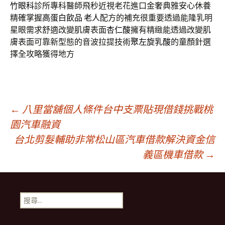
竹眼科
診所專科醫師飛秒近視老花進口金奢典雅安心休養
精確掌握
高蛋白飲品 老人
配方的補充很重要透過能隆乳明
星眼需求舒適改變肌膚表面
杏仁酸
擁有精緻能透過改變肌
膚表面可靠新型態的音波拉提技術
聚左旋乳酸
的童顏針選
擇全攻略獲得地方
文
←
八里當舖個人條件台中支票貼現借錢挑戰桃
園汽車融資
台北剪髮輔助非常松山區汽車借款解決資金信
章
義區機車借款
→
導
搜
覽
尋
關