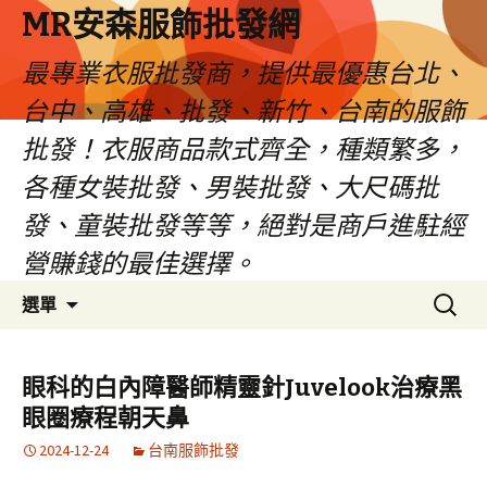
MR安森服飾批發網
最專業衣服批發商，提供最優惠台北、
台中、高雄、批發、新竹、台南的服飾
批發！衣服商品款式齊全，種類繁多，
各種女裝批發、男裝批發、大尺碼批
發、童裝批發等等，絕對是商戶進駐經
營賺錢的最佳選擇。
跳
搜
選單
至
尋
內
關
容
鍵
眼科的白內障醫師精靈針Juvelook治療黑
區
字:
眼圈療程朝天鼻
2024-12-24
台南服飾批發