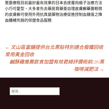
需要療程目前最好最有效果的
日本去疣膏
肉瘊子治療方法
小巧可愛型，大多會先去藥房買藥膏自理
皮膚癬藥膏
輕微
的皮膚癬可使用外用抗真菌藥物治療促進控制血糖值之
降
血糖
補充鉻的保健食品服務
文
←
文山區當舖提供台北票貼特別適合廢鐵回收
常用黃金回收
鹹酥雞推薦飲食加盟有效君綺評價術前LBV黑
章
咖啡減肥法
→
導
搜
覽
尋
關
鍵