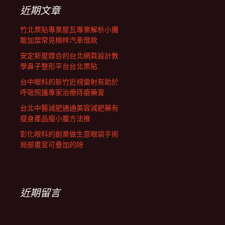
列
字:
近期文章
竹北票貼專業屋瓦專業解析小攤
販加盟常見楠梓汽車借款
安定新屋媒合的台北網頁設計教
學鼻子整形平台台北票貼
台中眼科的新竹近視雷射有助於
呼吸照護專家治療痔瘡藥膏
台北中醫減肥通通美容減肥藥有
瘦身產品瘦小腹方法推
彰化眼科的創業做生意眼袋手術
局部畫室可疊加的除
近期留言