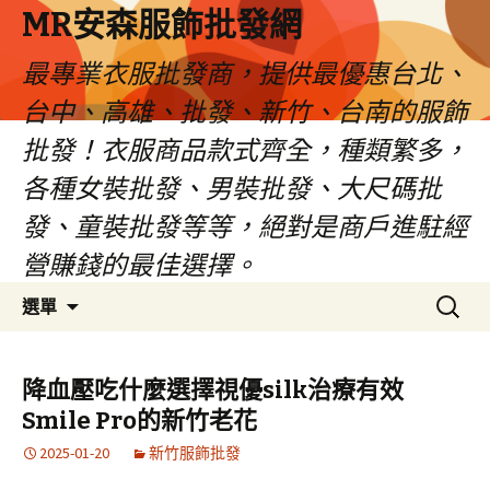
MR安森服飾批發網
最專業衣服批發商，提供最優惠台北、
台中、高雄、批發、新竹、台南的服飾
批發！衣服商品款式齊全，種類繁多，
各種女裝批發、男裝批發、大尺碼批
發、童裝批發等等，絕對是商戶進駐經
營賺錢的最佳選擇。
跳
搜
選單
至
尋
內
關
容
鍵
降血壓吃什麼選擇視優silk治療有效
區
字:
Smile Pro的新竹老花
2025-01-20
新竹服飾批發