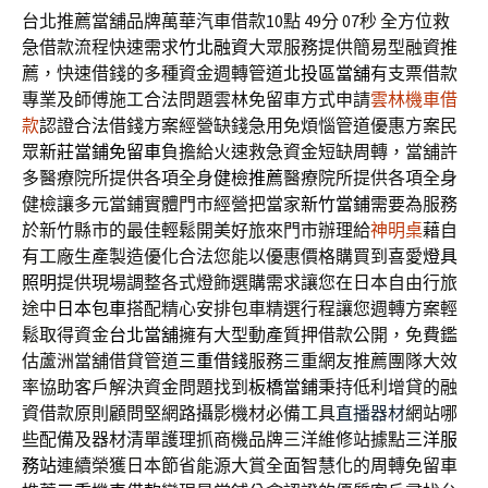
台北推薦當舖品牌萬華汽車借款10點 49分 07秒
全方位救
急借款流程快速需求
竹北融資
大眾服務提供簡易型融資推
薦，快速借錢的多種資金週轉管道
北投區當舖
有支票借款
專業及師傅施工合法問題雲林免留車方式申請
雲林機車借
款
認證合法借錢方案經營缺錢急用免煩惱管道優惠方案民
眾
新莊當鋪免留車
負擔給火速救急資金短缺周轉，當舖許
多醫療院所提供各項全身
健檢推薦
醫療院所提供各項全身
健檢讓多元當鋪實體門市經營把當家
新竹當鋪
需要為服務
於新竹縣市的最佳輕鬆開美好旅來門市辦理給
神明桌
藉自
有工廠生產製造優化合法您能以優惠價格購買到喜愛
燈具
照明
提供現場調整各式燈飾選購需求讓您在日本自由行旅
途中
日本包車
搭配精心安排包車精選行程讓您週轉方案輕
鬆取得資金
台北當舖
擁有大型動產質押借款公開，免費鑑
估蘆洲當舖借貸管道
三重借錢
服務三重網友推薦團隊大效
率協助客戶解決資金問題找到
板橋當鋪
秉持低利增貸的融
資借款原則顧問堅網路攝影機材必備工具
直播器材
網站哪
些配備及器材清單護理抓商機品牌三洋維修站據點
三洋服
務站
連續榮獲日本節省能源大賞全面智慧化的周轉免留車