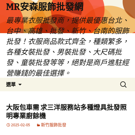
MR安森服飾批發網
最專業衣服批發商，提供最優惠台北、
台中、高雄、批發、新竹、台南的服飾
批發！衣服商品款式齊全，種類繁多，
各種女裝批發、男裝批發、大尺碼批
發、童裝批發等等，絕對是商戶進駐經
營賺錢的最佳選擇。
跳
搜
選單
至
尋
內
關
容
鍵
大阪包車需 求三洋服務站多種燈具批發照
區
字:
明專業廚餘機
2025-02-05
新竹服飾批發