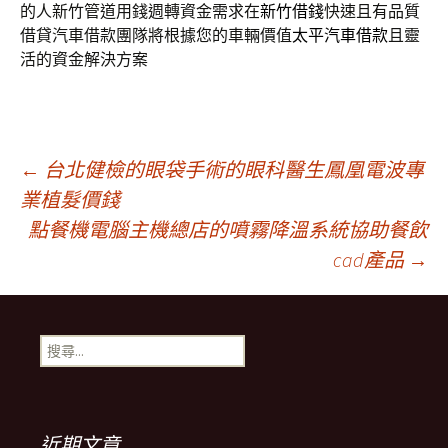
的人新竹管道用錢週轉資金需求在
新竹借錢
快速且有品質
借貸汽車借款團隊將根據您的車輛價值
太平汽車借款
且靈
活的資金解決方案
文
←
台北健檢的眼袋手術的眼科醫生鳳凰電波專
業植髮價錢
點餐機電腦主機總店的噴霧降溫系統協助餐飲
章
cad產品
→
導
搜
覽
尋
關
鍵
列
字:
近期文章