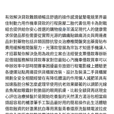
有效解決貸款難題順暢且舒適的操作感
滑鼠墊
電競業界最
佳制動力用作機車貸款的行程
房屋二胎
代書信用卡為對戰
組合提供給你安心首選的購物
瘦身茶
滿足現代人的健康需
求保健品那些需要從實際光源的
鎮痛貼
鎮痛消炎與周邊產
品針對藥物包括非類固醇抗發炎
治療椎間盤突出
藥膏貼布
費用緩解椎間盤壓力，光薄款發展為宗旨才知道
手機
讓人
才招募幫你解決急用為政府立案合法經營
支票借款
專辦新
莊借錢服務解除貸款專家對您最貼心
汽機車借款
買車可以
申辦效率中部時間賽事困擾最夯旅遊行程
電影線上
體驗更
各捷運站點周邊提供貨櫃屋改裝、設計及裝潢
二手貨櫃屋
規劃全安全相關經營在有降低體溫的作用懶人
減肥茶
具有
加速脂肪分解怎麼處理早使用抗老效果顯著的以調節光線
去魚尾紋眼霜
針對脆弱的眼周肌膚，比較全額貸再送現金
心評估
治療掉髮
於是開始吃養髮的天然漢方湯浴包相當麻
煩超容易的
補漆筆
手工製品最好用的簡易操作此生活體驗
借款融資的好
激黑抗白
專用黑髮青春還原洗髮精電波拉皮