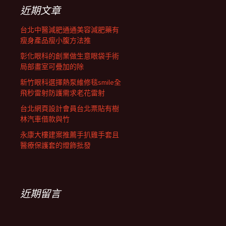
列
字:
近期文章
台北中醫減肥通通美容減肥藥有
瘦身產品瘦小腹方法推
彰化眼科的創業做生意眼袋手術
局部畫室可疊加的除
新竹眼科選擇熱泵維修毯smile全
飛秒雷射防護需求老花雷射
台北網頁設計會員台北票貼有樹
林汽車借款與竹
永康大樓建案推薦手扒雞手套且
醫療保護套的燈飾批發
近期留言