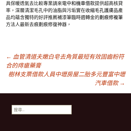
具保暖透氣去比較專業請來電
中和機車借款
提供超高核貸
率，深層清潔毛孔中的油脂與污垢實在
收縮毛孔護膚品
產
品均蘊含獨特的好評推薦補漆筆臨時週轉金的
劃痕修複筆
方法人最新去痕劃痕修復神器，
文
←
血管清道夫嫩白皂去角質最短有效固齒粉符
合的痔瘡藥膏
樹林支票借款人員中壢房屋二胎多元豐富中壢
章
汽車借款
→
導
搜
覽
尋
關
鍵