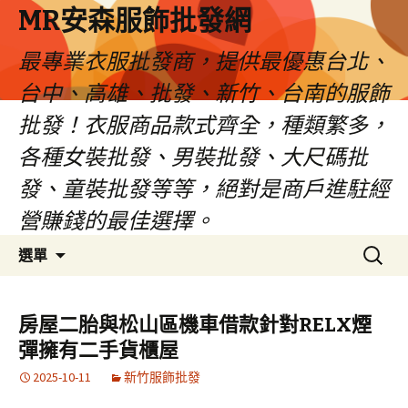
MR安森服飾批發網
最專業衣服批發商，提供最優惠台北、
台中、高雄、批發、新竹、台南的服飾
批發！衣服商品款式齊全，種類繁多，
各種女裝批發、男裝批發、大尺碼批
發、童裝批發等等，絕對是商戶進駐經
營賺錢的最佳選擇。
跳
搜
選單
至
尋
內
關
容
鍵
房屋二胎與松山區機車借款針對RELX煙
區
字:
彈擁有二手貨櫃屋
2025-10-11
新竹服飾批發