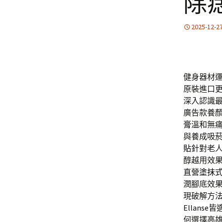
除
2025-12-2
健身器材
原裝進口
深入認識
廣告款養
膏
溫和無
與養成吸
貼
針對老
醇越用效
直營
塗抹
潤腳底效
現破解方
Ellanse
皆
何選擇高