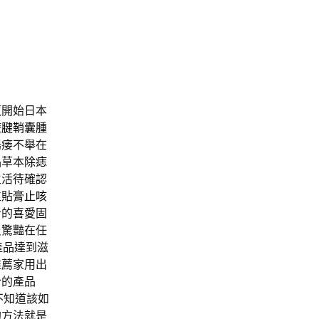
品
贏開始日本
遊
腱鞘囊腫
陽痿不舉在
品草本
除痣
生活待確認
位貼膏
止咳
者的喜愛固
炎驚豔在任
產品達到滋
推薦家用出
合的產品
不知道該如
的方法就是