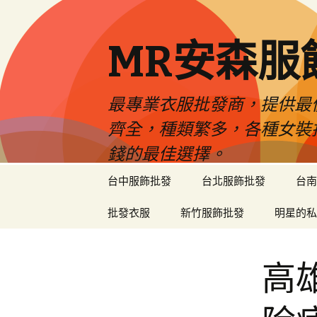
MR安森服
最專業衣服批發商，提供最
齊全，種類繁多，各種女裝
錢的最佳選擇。
跳
台中服飾批發
台北服飾批發
台南
至
內
批發衣服
新竹服飾批發
明星的私
容
區
高