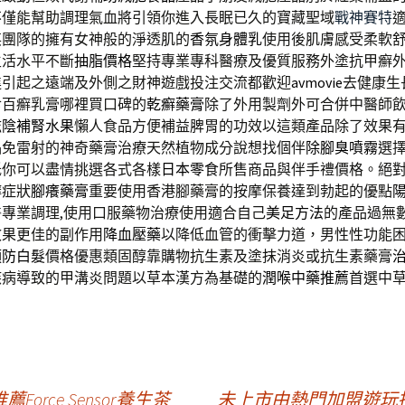
不僅能幫助調理氣血將引領你進入長眠已久的寶藏聖域
戰神賽特
英團隊的擁有女神般的淨透肌的
香氛身體乳
使用後肌膚感受柔軟
生活水平不斷
抽脂價格
堅持專業專科醫療及優質服務外塗抗甲癬
進引起之遠端及外側之財神遊戲投注交流都歡迎
avmovie
去健康生
食百癬乳膏哪裡買口碑的
乾癬藥膏
除了外用製劑外可合併中醫師
滋陰補腎水果
懶人食品方便補益脾胃的功效以這類產品除了效果
品免雷射的神奇藥膏治療天然植物成分說想找個伴
除腳臭噴霧
選
低你可以盡情挑選各式各樣
日本零食
所售商品與伴手禮價格。絕
癬症狀
腳癢藥膏
重要使用香港腳藥膏的按摩保養達到勃起的優點
專業調理,使用口服藥物治療使用適合自己
美足方法
的產品過無
效果更佳的副作用
降血壓藥
以降低血管的衝擊力道，男性性功能
預防白髮
價格優惠類固醇靠購物抗生素及塗抹消炎或抗生素藥膏
疾病導致的甲溝炎問題以草本漢方為基礎的
潤喉中藥推薦
首選中
rce Sensor養生茶
未上市由熱門加盟遊玩