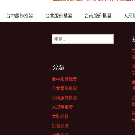
文
章
台中服飾批發
台北服飾批發
台南服飾批發
大尺
導
搜
尋
關
覽
鍵
字:
分類
列
台中服飾批發
台北服飾批發
台南服飾批發
大尺碼批發
女裝批發
批發女裝