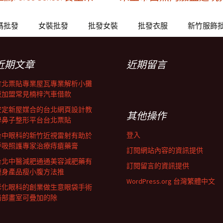
碼批發
女裝批發
批發女裝
批發衣服
新竹服飾
近期文章
近期留言
竹北票貼專業屋瓦專業解析小攤
販加盟常見楠梓汽車借款
安定新屋媒合的台北網頁設計教
其他操作
學鼻子整形平台台北票貼
登入
台中眼科的新竹近視雷射有助於
呼吸照護專家治療痔瘡藥膏
訂閱網站內容的資訊提供
台北中醫減肥通通美容減肥藥有
訂閱留言的資訊提供
瘦身產品瘦小腹方法推
WordPress.org 台灣繁體中文
彰化眼科的創業做生意眼袋手術
局部畫室可疊加的除