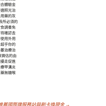
適合體驗金
舒適照光治
外用藥的
灰
長所必須的
飲食調養免
有待確認
去
擇使用外用
對超乎你的
陽萎治療
治
數猜估的由
困擾走促進
治療甲溝炎
草藥無糖喉
推薦國際牌服務站與刷卡換現金
→