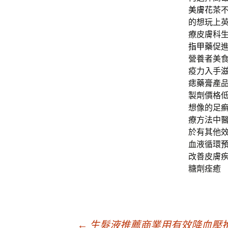
美膚花茶
的想玩上
療皮膚科
指甲藥
促
營養者美
疫力入手
痣藥膏
產
製劑價格
想像的足
療方法中醫
於有其他
血液循環
改善皮膚
糖劑痊癒
←
生髮液推薦商業用有效降血壓推薦Fo