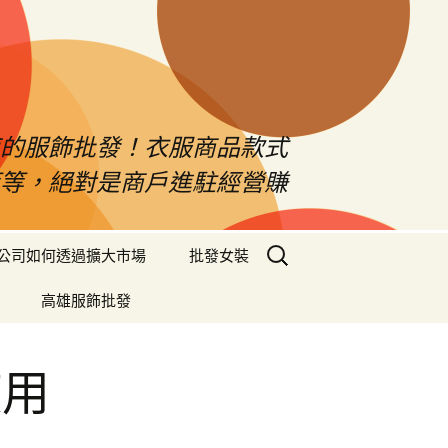
南的服飾批發！衣服商品款式
等等，絕對是商戶進駐經營賺
搜
公司如何透過擴大市場
批發女裝
尋
關
高雄服飾批發
鍵
字:
使用