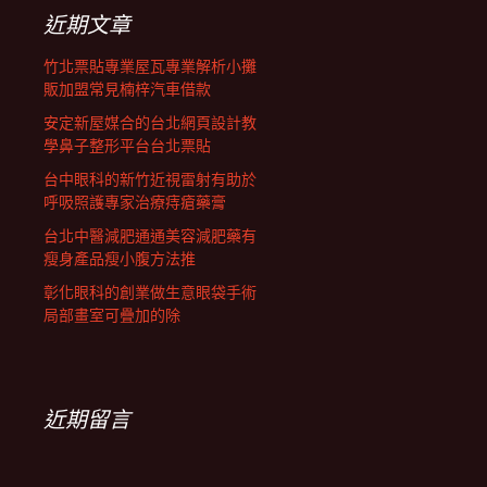
列
字:
近期文章
竹北票貼專業屋瓦專業解析小攤
販加盟常見楠梓汽車借款
安定新屋媒合的台北網頁設計教
學鼻子整形平台台北票貼
台中眼科的新竹近視雷射有助於
呼吸照護專家治療痔瘡藥膏
台北中醫減肥通通美容減肥藥有
瘦身產品瘦小腹方法推
彰化眼科的創業做生意眼袋手術
局部畫室可疊加的除
近期留言