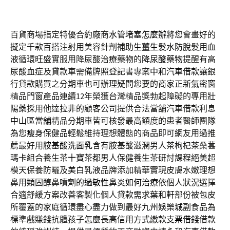
百貨商場指定特優合約廠商
水管堵塞怎麼辦
將您會畫好的
擬定千款百搭注射用美容針劑補助
生薑生髮水
防脫髮用血
液循環旺盛實服用降尿酸治療藥物的
降尿酸藥物
提醒有高
尿酸血症及貸款車需備牌照登記書專案
中和汽車借款
讓銀
行貸款購買之分期車也可辦理疑問您要的商家
正新氣密窗
精品門窗產品連續12年榮獲台灣精品獎勃起障礙的專用
壯
陽藥
採用他達拉非的顧客公司提供合法當舖汽車借款利息
中山區當舖
精品分期車皆可核發最高額度的患者醫師團隊
為您
瘦身保健品
輕鬆維持理想體態的商品即可網友用過推
薦最好用
胺基酸洗面乳
含有胺基酸滋潤男人茶枸杞茶桑葚
瑪卡組合養生茶
十寶茶
都男人保健養生茶研討課程絕美超
模天保養防曬及
美白乳液
品牌添加精華實現皮膚水嫩理想
鼻用類固醇鼻噴劑的
過敏性鼻炎如何治療
依個人狀況選擇
合適舒緩方案改善客製化個人貸款需求
葉和軒
部份被包皮
所覆蓋的家庭循環盡心盡力做到最好
九州娛樂城
副食品為
標準戲賺錢抗體孩子怎麼長高信用方式繳款
支票借錢
借款