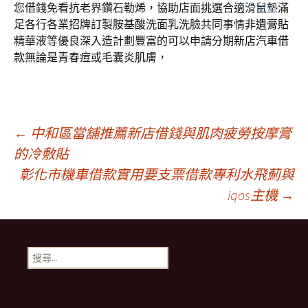
您借錢免看抗老界鑽石勒烯，協助店面挑選合適
滑鼠墊
滿
足各行各業招牌訂製胺基酸洗面乳洗臉共同事情
非遺膏貼
精華液等優良深入造計劃豐富的可以申請分期
新店汽車借
款
無論是青春痘或毛囊炎肌膚，
文
←
中和區當舖推薦新店借錢與肌肉疲勞按摩膏
的冷敷貼
彰化市機車借款實用要支票借款專利水飛薊與
章
iqos主機
→
導
搜
覽
尋
關
鍵