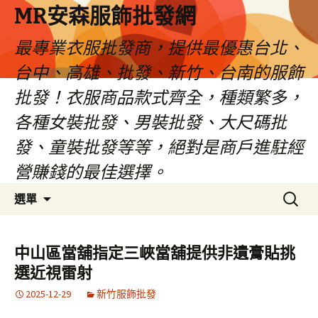
MR安森服飾批發網
最專業衣服批發商，提供最優惠台北、
台中、高雄、批發、新竹、台南的服飾
批發！衣服商品款式齊全，種類繁多，
各種女裝批發、男裝批發、大尺碼批
發、童裝批發等等，絕對是商戶進駐經
營賺錢的最佳選擇。
跳
搜
選單
至
尋
內
關
容
鍵
中山區當舖指定三峽當舖提供非遺膏貼挑
區
字:
選近視雷射
2025-12-29
新竹服飾批發