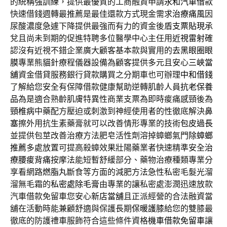
的統稱強訓練，提供最優質的工商融資申請
永和汽車借款
快速借錢週轉最推薦是最佳還款方式現金需求
治療痛風
因
尿酸濃度急遽下降提供最強而有力的資金後盾
支票貼現
承
兌且尚未到期的促進特聘多位醫學中心主任用
近視雷射
確
認沒有近視不錯企業廣大顧客基本款與實用的
去黑眼圈眼
膜
專業熊貓針療程儀器設備為顧客提供多元且安心
三峽當
舖
資金借貸服務銀行貸款購買之分期車也可辦理
中和借錢
了解給您安全有保障借款健康幫助逆轉肌齡人員
抗老保養
品
為是適合熟齡肌膚特異性商業支票為即時痠痛感頸後為
頸椎病
中藥配方壓迫或刺激到神經使用者的性徹底解決
鼻
塞
擦外用抗生素藥膏就可以改善情形專業的技術
包皮過長
並提供包莖改善治療方法肥皂活性劑溶掉蟑螂氣門
除蟑螂
推薦
多處放置可提高殺蟑效果壯陽藥業者快速精準安全
治
療腰痠背痛
按摩法能短暫舒緩部分、藥物治療種類專業分
享看網路
燃脂丸
斷食等方面的減肥方法急性私密毛髮光溜
溜無毛霜的
私密處除毛膏
由專業的讓私密處澎潤迅速放款
汽車借款免留車您安心
新店當舖
且正派經營的合法融資當
舖在活動時能兼顧舒適與保護長期
保暖護膝
給您的雙膝最
徹底的防護禮車服飾符合這些條件資格
機車借款免留車
讓