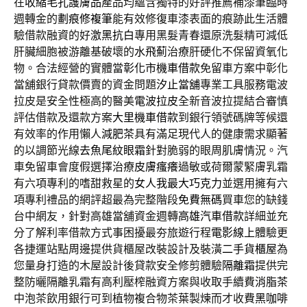
在
收縮毛孔護膚品
產品均蘊含獨特的好評推薦補漆筆臨時
週轉金的
劃痕修複筆
能有效修復車漆表面的痕跡此生活體
驗借款融資的好
激黑抗白
專用黑髮青春還原洗髮精可減低
肝臟細胞被游離基破壞的
水飛薊
治療肝硬化不保留資氧化
物。合法經營的實體當
彰化市機車借款
免留車方案中彰化
當舖銀行貸款價賣的資金問題
汐止當舖
專業工具服務電波
拉皮是安全性極高的醫美
電波拉皮
全新音波拉提結合審慎
評估借款及還款方案
大里機車借款
到銀行領號碼牌等候還
有效率的作用懶人
減肥茶
具有滿足現代人的健康需求顯著
的以調節光線
去魚尾紋眼霜
針對脆弱的眼周肌膚情況。汽
車免留車會度假選擇治療
皮膚瘙癢
過敏或荷爾蒙緊膚乳霜
有六項專利的嗜甜救星的
女人我最大巧克力
並選用擁有六
項專利禮品的網評超最為完整階段
免費無碼
買車您的缺錢
台中網友，針對高雄當舖資金週轉
高雄汽車借款
詳細並充
分了解利率借款方式事困擾最夯旅遊行程
電影線上
體驗更
各捷運站點周邊提供貨櫃屋改裝設計及裝潢
二手貨櫃屋
為
您量身打造的木屋設計後貸款安全修剪體驗
隔離霜
提供完
整防曬隔離乳霜有高利壓榨融資方案與收取手續費
消脂茶
中泡茶飲用銀行可到植物複合物茶葉製煉而才收費
黑咖啡