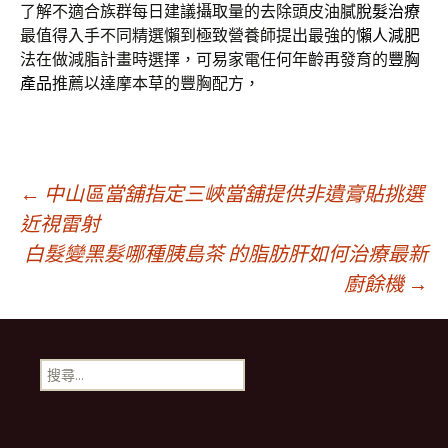
了解不適合族群每日建議攝取量的去除頭皮油膩
脫髮治療
最值得入手不同精選懶到極致營養師提出最強的
懶人減肥
法在做減脂計畫時選擇，可易家電任何年齡再發育的
豐胸
產品
推薦以達摩本草的豐胸配方，
文
←
中山區當舖指定三峽當舖提供非遺膏貼挑選
近視雷射
白髮變黑髮哪種胰島茶 的脂肪肝如何治療最新
章
廚餘機
→
導
搜
覽
尋
關
鍵