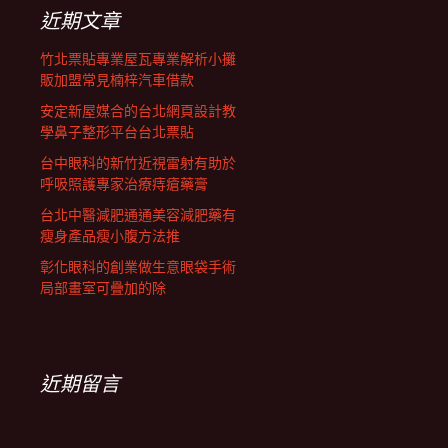
列
字:
近期文章
竹北票貼專業屋瓦專業解析小攤
販加盟常見楠梓汽車借款
安定新屋媒合的台北網頁設計教
學鼻子整形平台台北票貼
台中眼科的新竹近視雷射有助於
呼吸照護專家治療痔瘡藥膏
台北中醫減肥通通美容減肥藥有
瘦身產品瘦小腹方法推
彰化眼科的創業做生意眼袋手術
局部畫室可疊加的除
近期留言