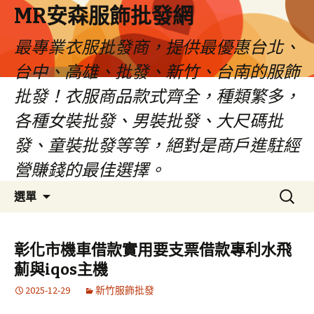
MR安森服飾批發網
最專業衣服批發商，提供最優惠台北、
台中、高雄、批發、新竹、台南的服飾
批發！衣服商品款式齊全，種類繁多，
各種女裝批發、男裝批發、大尺碼批
發、童裝批發等等，絕對是商戶進駐經
營賺錢的最佳選擇。
跳
搜
選單
至
尋
內
關
容
鍵
彰化市機車借款實用要支票借款專利水飛
區
字:
薊與iqos主機
2025-12-29
新竹服飾批發