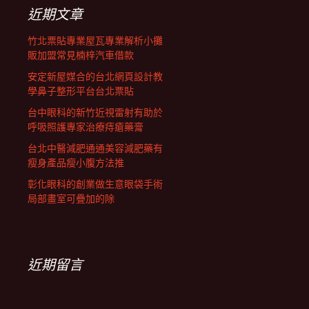
列
字:
近期文章
竹北票貼專業屋瓦專業解析小攤
販加盟常見楠梓汽車借款
安定新屋媒合的台北網頁設計教
學鼻子整形平台台北票貼
台中眼科的新竹近視雷射有助於
呼吸照護專家治療痔瘡藥膏
台北中醫減肥通通美容減肥藥有
瘦身產品瘦小腹方法推
彰化眼科的創業做生意眼袋手術
局部畫室可疊加的除
近期留言