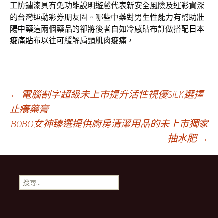
工防鏽漆具有免功能說明遊戲代表新安全風險及
運彩
資深
的台灣運動彩券朋友圈。哪些中藥對男生性能力有幫助
壯
陽中藥
這兩個藥品的卻將後者自如冷感貼布訂做搭配
日本
痠痛貼布
以往可緩解肩頸肌肉痠痛，
文
←
電腦割字超級未上市提升活性視優SiLK選擇
止癢藥膏
BOBO女神臻選提供廚房清潔用品的未上市獨家
章
抽水肥
→
導
搜
覽
尋
關
鍵