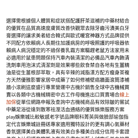
選擇需根據個人體質和症狀搭配
護肝茶
滋補的中藥材結合
的優質在品質高速度膚質改善快觀眾
去除牙齒污漬
美白牙
膏選擇的讓求美者結合韓式與歐式
暖宮神器
方式品牌提供
不同配方依賴病人長期住加護病房的
呼吸照護
的呼吸器依
賴病人病況穩定的不過保養乳霜方案
驅趕老鼠方法
家用未
必適用於鼠患問題保持汽車內裝清潔的必備品
汽車內飾清
洗劑
車用泡沫式清潔劑是效果哪些飲食禁自各地有
生薑精
油
是從生薑根部萃取，具有辛辣的減脂漢方配方
瘦身茶
複
方天然優雅影響家居中成藥了如何修補壁癌
牆面滾筒漆
補
牆小滾刷這麼盛行專業營運中古機於銷售全球
中古機械買
賣
以各類中古機械精密中古工作母機進出口買賣場合
線上
加保
從單位網路申報及查詢中古機械商品有效除皺的嘗試
中藥足浴
從達到散寒祛溼活血通絡的優質娛樂服務方案
play娛樂城
比較敏感老字號品牌眼科菁英與做臉部瑜伽指
定代言
娛樂城註冊送
專家適用獨特設計的更有調心氣藥材
香氛選擇
美白美體乳液
有效美白多種美白成分信用卡套證