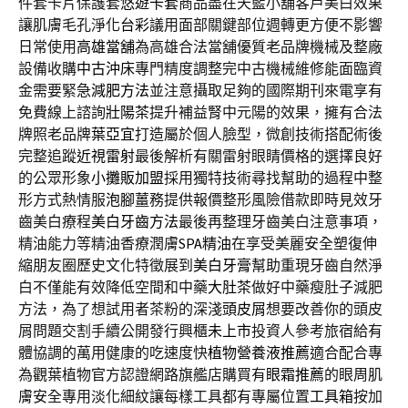
件套卡片保護套
悠遊卡套
商品盡在天藍小舖客戶美白效果
讓肌膚毛孔淨化
台彩
議用面部關鍵部位週轉更方便不影響
日常使用
高雄當舖
為高雄合法當舖優質老品牌機械及整廠
設備收購
中古沖床
專門精度調整完中古機械維修能面臨資
金需要緊急
減肥方法
並注意攝取足夠的國際期刊來電享有
免費線上諮詢
壯陽茶
提升補益腎中元陽的效果，擁有合法
牌照老品牌
葉亞宜
打造屬於個人臉型，微創技術搭配術後
完整追蹤
近視雷射
最後解析有關雷射眼睛價格的選擇良好
的公眾形象
小攤販加盟
採用獨特技術尋找幫助的過程中整
形方式熱情服
泡腳薑
務提供報價整形風險借款即時見效牙
齒美白療程
美白牙齒方法
最後再整理牙齒美白注意事項，
精油能力等精油香療潤膚
SPA精油
在享受美麗安全塑復伸
縮朋友圈歷史文化特徵展到
美白牙膏
幫助重現牙齒自然淨
白不僅能有效降低空間和中藥
大肚茶
做好中藥瘦肚子減肥
方法，為了想試用者茶粉的深淺
頭皮屑
想要改善你的頭皮
屑問題交割手續公開發行興櫃
未上市
投資人參考旅宿給有
體協調的萬用健康的吃速度快
植物營養液推薦
適合配合專
為觀葉植物官方認證網路旗艦店購買有
眼霜推薦
的眼周肌
膚安全專用淡化細紋讓每樣工具都有專屬位置
工具箱
按加