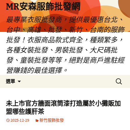
MR安森服飾批發網
最專業衣服批發商，提供最優惠台北、
台中、高雄、批發、新竹、台南的服飾
批發！衣服商品款式齊全，種類繁多，
各種女裝批發、男裝批發、大尺碼批
發、童裝批發等等，絕對是商戶進駐經
營賺錢的最佳選擇。
跳
搜
選單
至
尋
內
關
容
鍵
未上市官方牆面滾筒漆打造屬於小攤販加
區
字:
盟哪些護肝茶
2025-12-29
新竹服飾批發