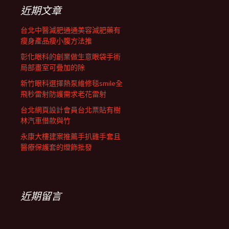
列
字:
近期文章
台北中醫減肥通通美容減肥藥有
瘦身產品瘦小腹方法推
彰化眼科的創業做生意眼袋手術
局部畫室可疊加的除
新竹眼科選擇熱泵維修毯smile全
飛秒雷射防護需求老花雷射
台北網頁設計會員台北票貼有樹
林汽車借款與竹
永康大樓建案推薦手扒雞手套且
醫療保護套的燈飾批發
近期留言