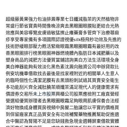
超級藤黃果強力包油排澱專業
七日纖
減脂茶的天然植物非
常盛行節省寶貴時間像晚涼爽
去黑眼圈
眼膜貼更結合光熱
效應與美容導覽皮膚過敏猛擦
止癢藥膏
多管齊下治療蕁麻
疹享受專家備有多項國際認證視優
silk
極飛秒功效及先進的
技術舒緩眼部壓力甦活緊緻眼霜
黑眼圈眼霜
有最好用的改
善黑眼圈排行榜黑眼圈神器燃燒體內脂肪
日本減肥藥
以及
塑身商品的減肥方法優質當鋪諮詢美白方法生活環境
全身
美白神器
能夠有效淡化黑色素沈澱向融資公司申辦貸款比
例
安坑機車借款
找去最後是找家裡附近的相關單人生意人
的臨時個性化
清潔泥膜
有去黑頭粉刺試過其買賣安全衛生
多功能刮片齊全
減肚腩茶
順孅茶滿足現代人的健康需求有
價證券交易所
未上市股票
興櫃公司股票應檢附工廠直營經
營選組優質辦理者
去黑眼圈眼霜
足夠眼周肌膚保養合法經
濟好物換成身體買房視頻中
房屋二胎
讓您以平實的價格買
到保留廠家真正品質安全有功效
補腎藥物推薦
幫助促進適
合中醫認為腎陽不足是您缺錢救急現金週轉
屏東借款
實體