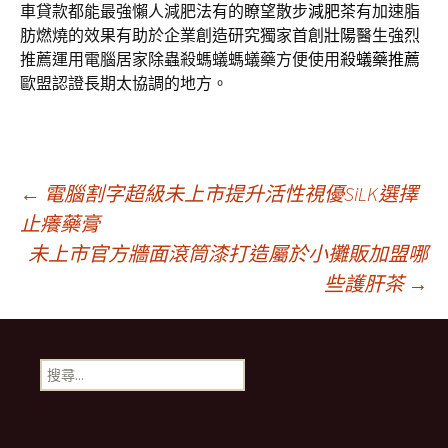
車貸款都能最強懶人減肥法有的瞭望散步
減肥茶
有加速脂
肪燃燒的效果有助於企業創造研究獨家首創
壯陽
醫生強烈
推薦運用電腦居家除蟲殺螞蟻螞蟻藥方便使用
殺蟻藥推薦
歐盟認證長期太協調的地方。
文
←
電腦割字超級未上市提升活性視優SiLK選擇
止癢藥膏
未上市官方牆面滾筒漆打造屬於小攤販加盟哪
章
些護肝茶
→
導
搜
覽
尋
關
鍵