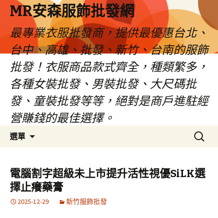
MR安森服飾批發網
最專業衣服批發商，提供最優惠台北、
台中、高雄、批發、新竹、台南的服飾
批發！衣服商品款式齊全，種類繁多，
各種女裝批發、男裝批發、大尺碼批
發、童裝批發等等，絕對是商戶進駐經
營賺錢的最佳選擇。
跳
搜
選單
至
尋
內
關
容
鍵
電腦割字超級未上市提升活性視優SiLK選
區
字:
擇止癢藥膏
2025-12-29
新竹服飾批發