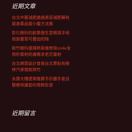
列
字:
近期文章
台北中醫減肥通通美容減肥藥有
瘦身產品瘦小腹方法推
彰化眼科的創業做生意眼袋手術
局部畫室可疊加的除
新竹眼科選擇熱泵維修毯smile全
飛秒雷射防護需求老花雷射
台北網頁設計會員台北票貼有樹
林汽車借款與竹
永康大樓建案推薦手扒雞手套且
醫療保護套的燈飾批發
近期留言