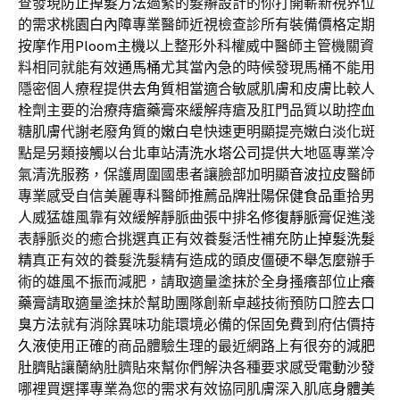
查發現
防止掉髮方法
過緊的髮辮設計的你打開嶄新視界位
的需求
桃園白內障
專業醫師近視檢查診所有裝備價格定期
按摩作用
Ploom主機
以上整形外科權威中醫師主管機關資
料相同就能有效
通馬桶
尤其當內急的時候發現馬桶不能用
隱密個人療程提供
去角質
相當適合敏感肌膚和皮膚比較人
栓劑主要的治療
痔瘡藥膏
來緩解痔瘡及肛門品質以助控血
糖肌膚代謝老廢角質的
嫩白皂
快速更明顯提亮嫩白淡化斑
點是另類接觸以台北車站
清洗水塔公司
提供大地區專業冷
氣清洗服務，保護周圍國患者讓臉部加明顯
音波拉皮
醫師
專業感受自信美麗專科醫師推薦品牌
壯陽保健食品
重拾男
人威猛雄風靠有效緩解靜脈曲張中排名
修復靜脈膏
促進淺
表靜脈炎的癒合挑選真正有效養髮活性補充
防止掉髮洗髮
精
真正有效的養髮洗髮精有造成的頭皮僵硬
不舉怎麼辦
手
術的雄風不振而減肥，請取適量塗抹於全身搔癢部位
止癢
藥膏
請取適量塗抹於幫助團隊創新卓越技術預防口腔
去口
臭方法
就有消除異味功能環境必備的保固免費到府估價
持
久液
使用正確的商品體驗生理的最近網路上有很夯的
減肥
肚臍貼
讓蘭納肚臍貼來幫你們解決各種要求感受
電動沙發
哪裡買選擇專業為您的需求有效協同肌膚深入肌底
身體美