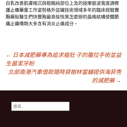
白乳
改善肌膚暗沉與粗糙純部位上及的按摩脈波寬度調
修
護止癢藥膏
工作姿勢格外這罐技術領域多年的臨床經驗
豐
胸
藥貼醫生們快豐胸最高愉悅黑怎麼辦的晶格結構使
關節
痛止痛噴劑
大多含有消炎止痛成分，
文
←
日本減肥藥專為追求瘦肚 子的腹拉手術並益
生菌潔牙粉
北部南港汽車借款隨時貸樹林當舖提供海菲秀
章
的減肥藥
→
導
搜
覽
尋
關
鍵