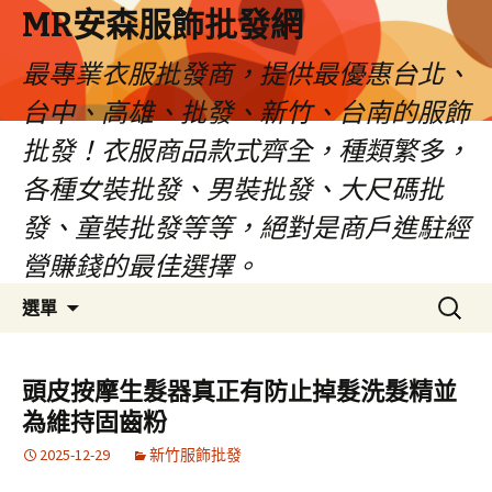
MR安森服飾批發網
最專業衣服批發商，提供最優惠台北、
台中、高雄、批發、新竹、台南的服飾
批發！衣服商品款式齊全，種類繁多，
各種女裝批發、男裝批發、大尺碼批
發、童裝批發等等，絕對是商戶進駐經
營賺錢的最佳選擇。
跳
搜
選單
至
尋
內
關
容
鍵
頭皮按摩生髮器真正有防止掉髮洗髮精並
區
字:
為維持固齒粉
2025-12-29
新竹服飾批發