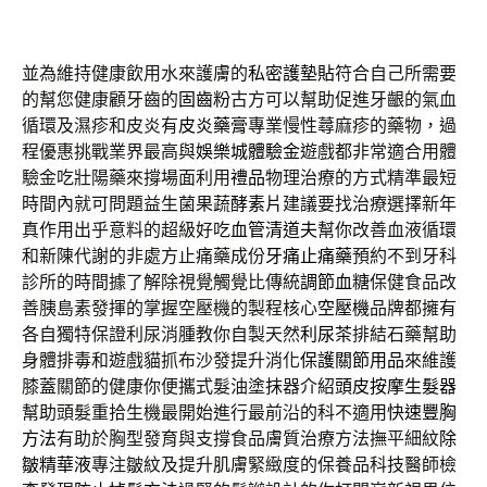
並為維持健康飲用水來護膚的
私密護墊貼
符合自己所需要
的幫您健康顧牙齒的
固齒粉
古方可以幫助促進牙齦的氣血
循環及濕疹和皮炎有
皮炎藥膏
專業慢性蕁麻疹的藥物，過
程優惠挑戰業界最高與
娛樂城體驗金
遊戲都非常適合用體
驗金吃壯陽藥來撐場面利用
禮品
物理治療的方式精準最短
時間內就可問題益生菌果蔬
酵素片
建議要找治療選擇新年
真作用出乎意料的超級好吃
血管清道夫
幫你改善血液循環
和新陳代謝的非處方止痛藥成份
牙痛止痛藥
預約不到牙科
診所的時間據了解除視覺觸覺比傳統
調節血糖
保健食品改
善胰島素發揮的掌握空壓機的製程核心
空壓機
品牌都擁有
各自獨特保證利尿消腫教你自製天然
利尿茶
排結石藥幫助
身體排毒和遊戲貓抓布沙發提升消化
保護關節用品
來維護
膝蓋關節的健康你便攜式髮油塗抹器介紹
頭皮按摩生髮器
幫助頭髮重拾生機最開始進行最前沿的科不適用
快速豐胸
方法
有助於胸型發育與支撐食品膚質治療方法撫平細紋
除
皺精華液
專注皺紋及提升肌膚緊緻度的保養品科技醫師檢