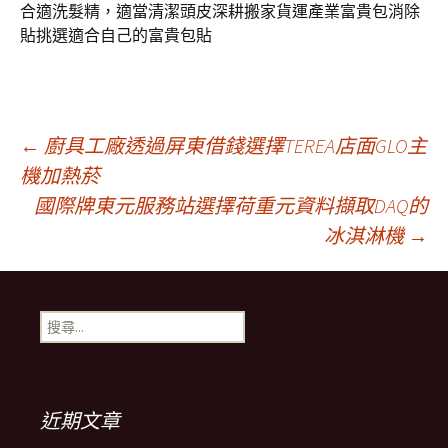
合適洗髮精，適當清潔頭皮深耕搬家貨運產業富貴包消除
貼挑選適合自己的富貴包貼
文
←
廚具工廠透過屏東借錢選擇TEREA店面GLO主
機加熱菸
國際牌東元服務站選擇荷重元資料擷取DAQ的
章
冰淇淋機
→
導
搜
覽
尋
關
鍵
列
字:
近期文章