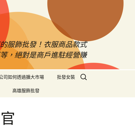
南的服飾批發！衣服商品款式
等等，絕對是商戶進駐經營賺
搜
公司如何透過擴大市場
批發女裝
尋
關
高雄服飾批發
鍵
字:
粉官