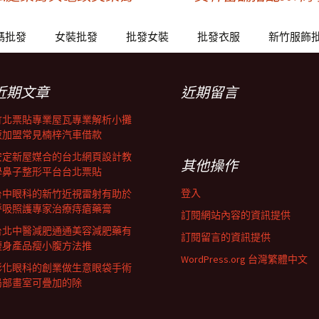
碼批發
女裝批發
批發女裝
批發衣服
新竹服飾
近期文章
近期留言
竹北票貼專業屋瓦專業解析小攤
販加盟常見楠梓汽車借款
安定新屋媒合的台北網頁設計教
其他操作
學鼻子整形平台台北票貼
登入
台中眼科的新竹近視雷射有助於
呼吸照護專家治療痔瘡藥膏
訂閱網站內容的資訊提供
台北中醫減肥通通美容減肥藥有
訂閱留言的資訊提供
瘦身產品瘦小腹方法推
WordPress.org 台灣繁體中文
彰化眼科的創業做生意眼袋手術
局部畫室可疊加的除