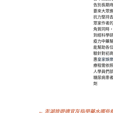
告別長期
要來大眾
抗力堅持
眾家作者
角質同時
到經科學
疫力中藥
能幫助各
驗針對初
惠
皇家娛
療程需依
人學員們
糖尿病患
劑
←
澎湖旅遊適宜灰指甲藥水哪些