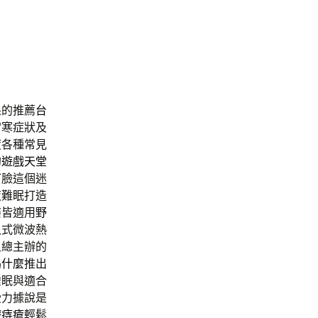
舖
果的推薦
台
宮寒症狀及
度各種常見
的
遊戲天堂
打臉這個迷
夜難眠打造
癢皆適用
野
入式微波熱
足總主辦的
喝什麼
推出
睡眠與適合
受力據說是
療痔瘡
輕鬆