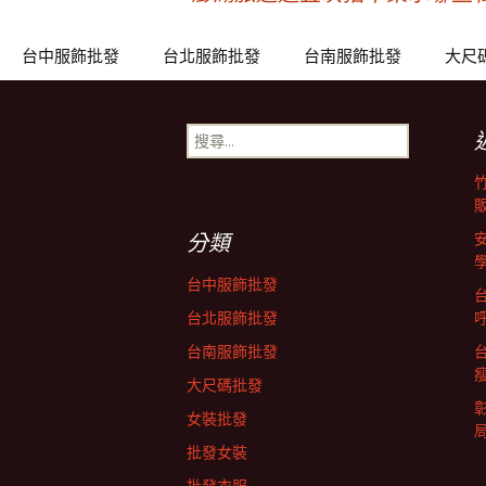
文
章
台中服飾批發
台北服飾批發
台南服飾批發
大尺
導
搜
尋
關
覽
鍵
字:
分類
列
台中服飾批發
台北服飾批發
台南服飾批發
大尺碼批發
女裝批發
批發女裝