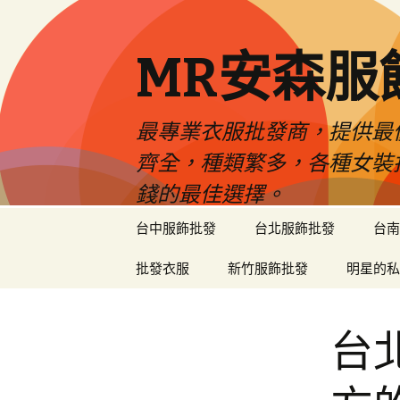
MR安森服
最專業衣服批發商，提供最
齊全，種類繁多，各種女裝
錢的最佳選擇。
跳
台中服飾批發
台北服飾批發
台南
至
內
批發衣服
新竹服飾批發
明星的私
容
區
台