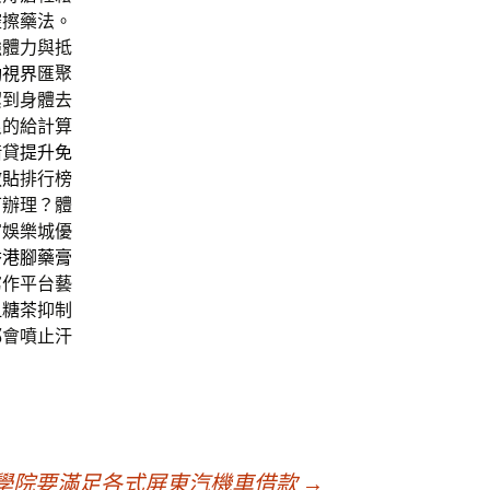
腔擦藥法。
強體力與抵
動視界
匯聚
潔到身體去
良的給計算
借貸
提升免
敷貼
排行榜
可辦理？體
富娛樂城優
香港腳藥膏
寫作平台藝
血糖茶
抑制
都會噴止汗
商學院要滿足各式屏東汽機車借款
→