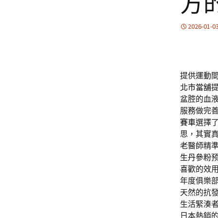
方
2026-01-0
提供運動
北市當舖
盆腔的血
服務做完
賽車
選擇
思，其實
老醫師精
生丹參粉
喜歡的效
年度俱樂
天然的抗
生活緊湊
日本熱銷