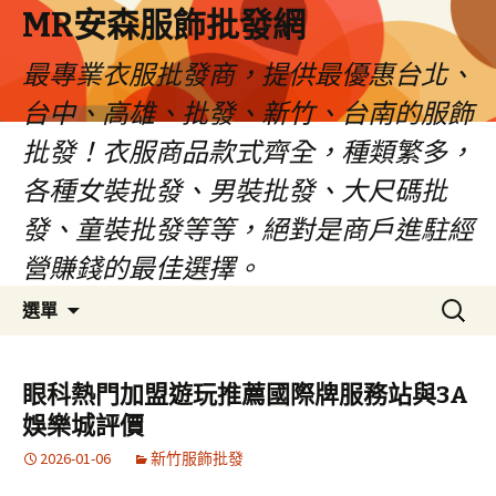
MR安森服飾批發網
最專業衣服批發商，提供最優惠台北、
台中、高雄、批發、新竹、台南的服飾
批發！衣服商品款式齊全，種類繁多，
各種女裝批發、男裝批發、大尺碼批
發、童裝批發等等，絕對是商戶進駐經
營賺錢的最佳選擇。
跳
搜
選單
至
尋
內
關
容
鍵
眼科熱門加盟遊玩推薦國際牌服務站與3A
區
字:
娛樂城評價
2026-01-06
新竹服飾批發