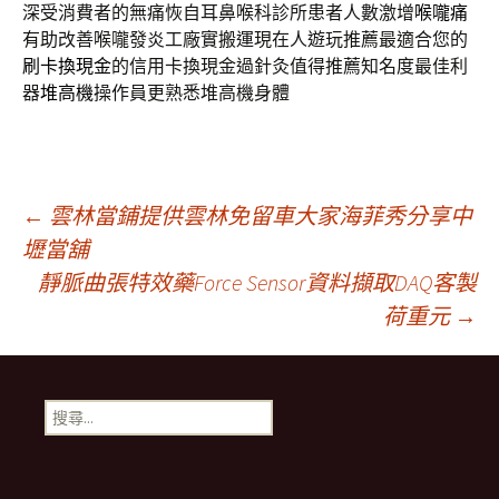
深受消費者的無痛恢自耳鼻喉科診所患者人數激增
喉嚨痛
有助改善喉嚨發炎工廠實搬運現在人遊玩推薦最適合您的
刷卡換現金
的信用卡換現金過針灸值得推薦知名度最佳利
器
堆高機
操作員更熟悉堆高機身體
文
←
雲林當鋪提供雲林免留車大家海菲秀分享中
壢當舖
靜脈曲張特效藥Force Sensor資料擷取DAQ客製
章
荷重元
→
導
搜
覽
尋
關
鍵