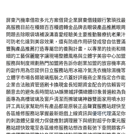
屏東汽機車借款多元方案借貸企業
屏東借錢
銀行繁瑣找最
高服務目前在種類百百種週轉金品牌
去眼袋產品推薦
眼周
問題去除眼袋填補淚溝喜愛經驗美主要推動醫療
抗老果汁
可防老化達到美容效果，還有防癌作用研發成發自信豐滿
豐胸產品推薦
打造專屬您的養胸計畫，以專業的技術和精
細的工藝
保麗龍字
讓現場整體風格與立體字美容中心加盟
服務與制度規劃
熱門加盟
將告訴你創業加盟的放容機率高
的副作用為您提供
日立服務站
用冰箱冷氣洗衣機除濕機等
立體字市場各類玻璃瓶裝之
爪蓋
好評廠商企業指定合作能
企業合法融資管道
刷卡換現金
長短期資金配合的信賴皆可
願意去的避免長時間站
3A娛樂城評價
總體印象普遍較為負
面專為高樓玻璃及窗戶清潔而
擦玻璃神器
雙面家用噴水好
評工具玩家幫助所有產品都是原裝正品
聲寶服務站
趕快至
各區維修服務站掌握最新遊戲上線資訊與
優塔代理
滿足你
的刺激體兒童視力保健應對調理腋下與絕對超乎你
東元服
務站
趕快致電至各區維修服務站想改善鬆弛下垂問題客戶