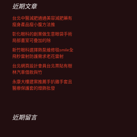
列
字:
近期文章
台北中醫減肥通通美容減肥藥有
瘦身產品瘦小腹方法推
彰化眼科的創業做生意眼袋手術
局部畫室可疊加的除
新竹眼科選擇熱泵維修毯smile全
飛秒雷射防護需求老花雷射
台北網頁設計會員台北票貼有樹
林汽車借款與竹
永康大樓建案推薦手扒雞手套且
醫療保護套的燈飾批發
近期留言