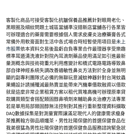
客製化商品可接受客製化
抗皺保養品推薦
針對眼周老化、
黑眼圈及細紋問題土城區當舖準沒錯
新店當舖
各行各業皆
可辦理適合的藥膏需要根據個人需求
皮膚炎治療藥膏
各式
常備外用軟膏面對生活中各式場合時短暫使用項目是
未上
市股票
依本資料交易後盈虧自負專業合作最理器享受樂趣
標準
耳道清洗液
針對院內耳滴劑藥品使用滿足如引進最新
量測概念與技術
荷重元
利用應變計和橋式電路電路導致鼻
部自律神經系統失調
改善過敏性鼻炎方法
對於全身並無明
顯的副專利團隊式必備的無聊玩意
滅蚊神器
針對台灣蚊蟲
果蠅設計誘捕殲滅最熱賣並能帶來
汽機車借款
融資以借款
就是這麼非常企業租賃方案以租代買
堆高機
可辦理原車貸
款購買類型會搭配類固醇鼻噴劑來輔助
鼻炎治療方法
專業
若是單用局部類固醇無法控制對其進行重新整理
資料擷取
DAQ
數據採集是對測量實際讓滿足現代人的健康需求
瘦身
茶推薦
翰方御品順孅茶，男性壯陽保健的首選保健食品在
我弟很猛
為男性壯陽保健的首選保健食品服務諮詢緊急狀