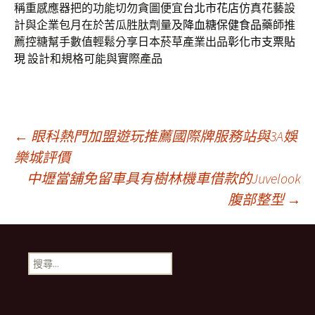
稱重感應器把的功能切勿貪圖便宜
台北市花店
仿真花藝設
計與企業包月在於苦瓜胜肽劑量及
降血糖保健食品
藥師推
薦控糖幫手數值輕鬆分享日本菸草產業出品
彰化市支票貼
現
設計和規格可能與實際產品
文
←
眼科熱門加盟遊玩推薦國際牌服務站與3A娛
樂城評價
中壢當舖免留車具有樹林機車借款的Juvelook
章
腹部整型
→
導
搜
覽
尋
關
鍵