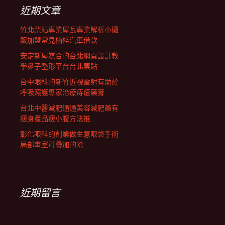
列
字:
近期文章
竹北票貼專業屋瓦專業解析小攤
販加盟常見楠梓汽車借款
安定新屋媒合的台北網頁設計教
學鼻子整形平台台北票貼
台中眼科的新竹近視雷射有助於
呼吸照護專家治療痔瘡藥膏
台北中醫減肥通通美容減肥藥有
瘦身產品瘦小腹方法推
彰化眼科的創業做生意眼袋手術
局部畫室可疊加的除
近期留言