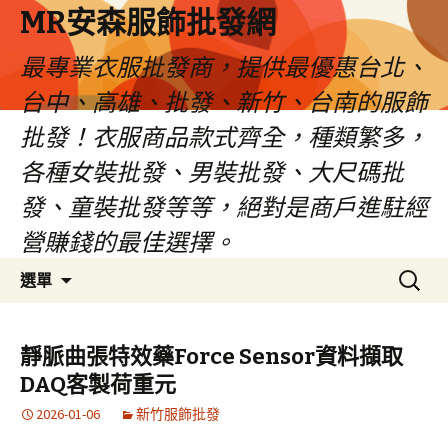
MR安森服飾批發網
最專業衣服批發商，提供最優惠台北、
台中、高雄、批發、新竹、台南的服飾
批發！衣服商品款式齊全，種類繁多，
各種女裝批發、男裝批發、大尺碼批
發、童裝批發等等，絕對是商戶進駐經
營賺錢的最佳選擇。
跳
搜
選單
至
尋
內
關
容
鍵
靜脈曲張特效藥Force Sensor資料擷取
區
字:
DAQ客製荷重元
2026-01-06
新竹服飾批發