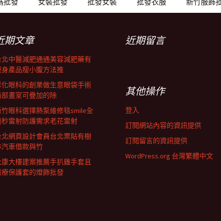
碼批發
女裝批發
批發女裝
批發衣服
新竹服飾
近期文章
近期留言
台北中醫減肥通通美容減肥藥有
瘦身產品瘦小腹方法推
彰化眼科的創業做生意眼袋手術
其他操作
局部畫室可疊加的除
登入
新竹眼科選擇熱泵維修毯smile全
飛秒雷射防護需求老花雷射
訂閱網站內容的資訊提供
台北網頁設計會員台北票貼有樹
訂閱留言的資訊提供
林汽車借款與竹
WordPress.org 台灣繁體中文
永康大樓建案推薦手扒雞手套且
醫療保護套的燈飾批發