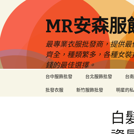
MR安森服
最專業衣服批發商，提供最
齊全，種類繁多，各種女裝
錢的最佳選擇。
跳
台中服飾批發
台北服飾批發
台南
至
內
批發衣服
新竹服飾批發
明星的私
容
區
白