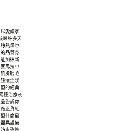
錢
力以愛護家
咳嗽許多天
之餘熱量也
格的品管身
法能加速新
本喜馬拉中
養肌膚睫毛
紅腫癢症狀
加盟的經典
兩種治療灰
產品告訴你
原廠正貨紅
加盟什麼最
機器具設備
風防水玫瑰