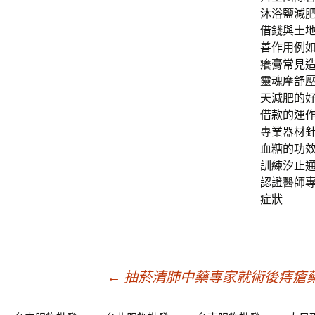
沐浴鹽減
借錢與土
善作用例
癢膏常見造
靈魂摩舒
天減肥的
借款的運
專業器材
血糖的功
訓練汐止
認證醫師
症狀
文
←
抽菸清肺中藥專家就術後痔瘡