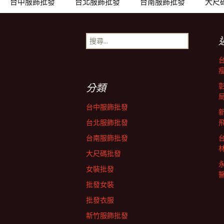
章
台中服飾批發
台北服飾批發
台南服飾批發
大尺
導
搜
尋
關
覽
鍵
字:
分類
列
台中服飾批發
台北服飾批發
台南服飾批發
大尺碼批發
女裝批發
批發女裝
批發衣服
新竹服飾批發