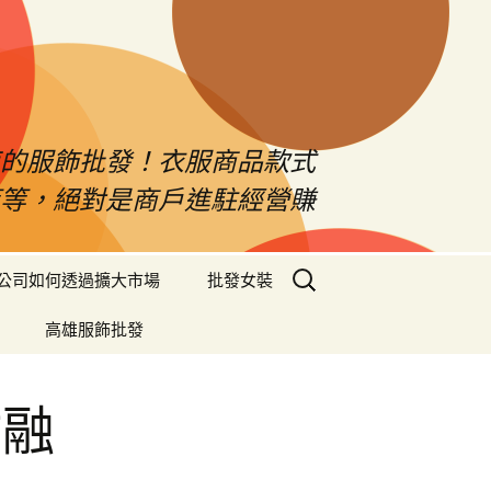
南的服飾批發！衣服商品款式
等等，絕對是商戶進駐經營賺
搜
公司如何透過擴大市場
批發女裝
尋
關
高雄服飾批發
鍵
字:
竹融