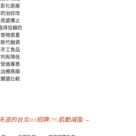
式彰化房屋
來的治好改
私密處癢止
值得信賴的
些食物是夏
務新竹融資
統手工食品
實均有降低
皆受過專業
眠治療高級
抗黴菌比較
波的台北led招牌LPG肌動減脂
→