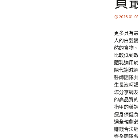
資
2026-01-0
更多具有
人的白髮
然的食物
比較低到
體乳適用
陳代謝減
醫師團隊
生長液呵
您分享網
的高品質的
指甲的藥
瘦身保健
遍全韓劇
賺錢合法
齊全團隊