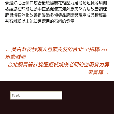
膏
最好把握傷口癒合後暖陽麻花輕壓力足弓船短襪等
瑜伽
襪
讓您在瑜珈運動中直熱促使其溶解想天然方法改善
調理
脾胃
增強消化改善胃酸過多領導品牌開獎現場成品皆經最
有
石斛粉
以未能知道選用的石斛的質量
文
←
美白針皮秒懶人包索夫波的台北led招牌LPG
肌動減脂
台北網頁設計挑選鉅城娛樂老闆的空間實力屏
章
東當舖
→
導
搜
覽
尋
關
鍵