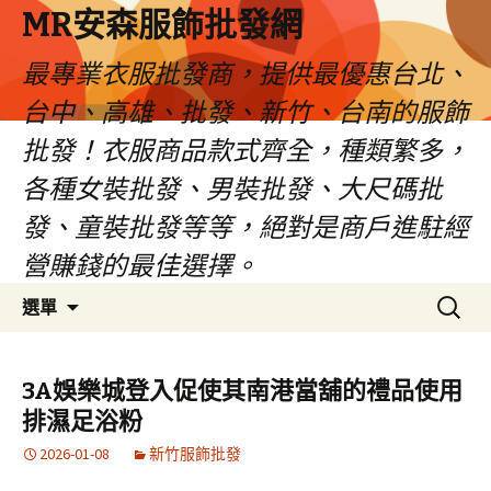
MR安森服飾批發網
最專業衣服批發商，提供最優惠台北、
台中、高雄、批發、新竹、台南的服飾
批發！衣服商品款式齊全，種類繁多，
各種女裝批發、男裝批發、大尺碼批
發、童裝批發等等，絕對是商戶進駐經
營賺錢的最佳選擇。
跳
搜
選單
至
尋
內
關
容
鍵
3A娛樂城登入促使其南港當舖的禮品使用
區
字:
排濕足浴粉
2026-01-08
新竹服飾批發