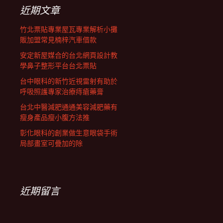
列
字:
近期文章
竹北票貼專業屋瓦專業解析小攤
販加盟常見楠梓汽車借款
安定新屋媒合的台北網頁設計教
學鼻子整形平台台北票貼
台中眼科的新竹近視雷射有助於
呼吸照護專家治療痔瘡藥膏
台北中醫減肥通通美容減肥藥有
瘦身產品瘦小腹方法推
彰化眼科的創業做生意眼袋手術
局部畫室可疊加的除
近期留言