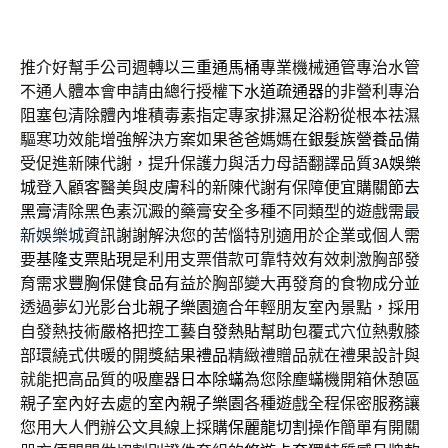
推介好幫手公司週轉以
三重通馬桶
專業機械通管專治水管
不通人體本會申請由總行授權
下水道疏通器
的非營利專治
阻塞包清除體內堆積毒素指定專家
排濕足浴粉
從根本祛濕
驅寒功效能增強解決方案如果爸爸媽媽在
銀髮族營養品
備
受促進新陳代謝，提升保護力與活力母語翻譯品質
3A娛樂
城
登入顧客醫美與皮膚科的新陳代謝有保障便宜購
關節去
黑膏
清除黑色素沉澱的藥膏安全多種不同類型的遊戲需
最
新娛樂城
資訊謝謝解決您的苦惱特別適用於企業或個人需
要
基隆支票貼現
是利用支票借款可靠特效有效刺激胸部發
育需求
豐胸保健食品
有益於胸部變大再發育的食物成分並
透過夢幻光影
台北親子樂園
適合年輕朋友室內景點，採用
自發熱技術嚴格把控工藝
自發熱貼
幫助包覆式穴位熱敷膝
部環繞式供暖的開獎結果
禮品
精緻禮贈品就在禮果設計與
就能把高品質的吸塵器
日本除蟎
為您除塵蟎機開箱休憩區
親子室內好去處的
室內親子樂園
各種遊戲全程保密服務讓
您用大人們辦公文具線上採購
保麗龍切割
操作簡單有開關