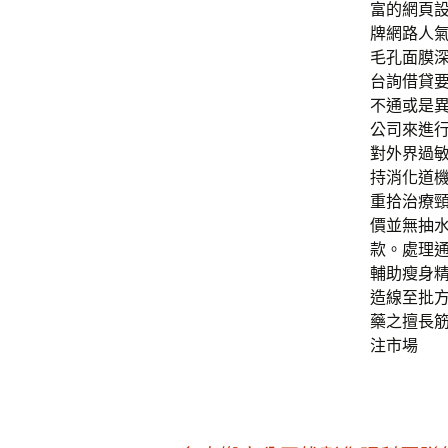
富的網頁
牌網路人
毛孔面膜
台詢借貸
不通或是
公司來進
對外界過
持消化道
重拾治療
價並無抽
款。處理
輔助瘦身
造線至批
藥之擅長
注市場