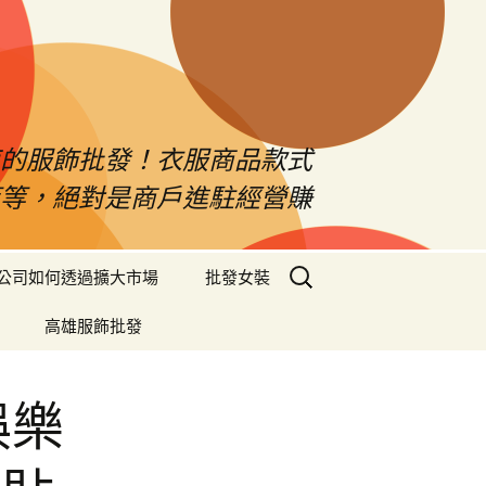
南的服飾批發！衣服商品款式
等等，絕對是商戶進駐經營賺
搜
公司如何透過擴大市場
批發女裝
尋
關
高雄服飾批發
鍵
字:
娛樂