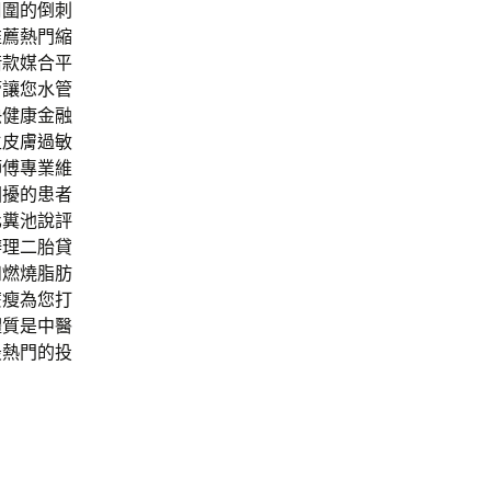
周圍的倒刺
推薦熱門縮
借款媒合平
管讓您水管
快健康金融
生皮膚過敏
師傅專業維
困擾的患者
化糞池說評
辦理二胎貸
和燃燒脂肪
麼瘦為您打
體質是中醫
最熱門的投