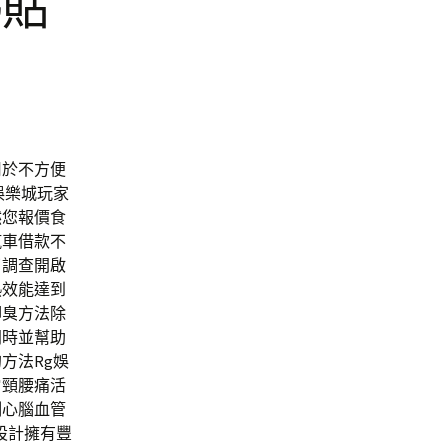
熱貼
用於不方便
娛樂城玩家
然您報價食
汽車借款不
了調查開啟
熱效能達到
腳臭方法除
同時並幫助
方法Rg娛
肩頸腰痛活
制心腦血管
設計擁有豐