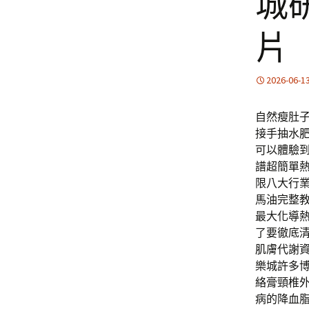
城
片
2026-06-1
自然瘦肚
接手抽水
可以體驗
譜超簡單
限八大行
馬油完整
最大化導
了要徹底
肌膚代謝
樂城許多
絡膏頸椎
病的降血脂