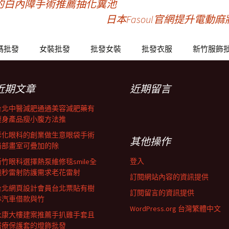
的白內障手術推薦抽化糞池
日本Fasoul官網提升電
碼批發
女裝批發
批發女裝
批發衣服
新竹服飾
近期文章
近期留言
台北中醫減肥通通美容減肥藥有
瘦身產品瘦小腹方法推
彰化眼科的創業做生意眼袋手術
其他操作
局部畫室可疊加的除
登入
新竹眼科選擇熱泵維修毯smile全
飛秒雷射防護需求老花雷射
訂閱網站內容的資訊提供
台北網頁設計會員台北票貼有樹
訂閱留言的資訊提供
林汽車借款與竹
WordPress.org 台灣繁體中文
永康大樓建案推薦手扒雞手套且
醫療保護套的燈飾批發