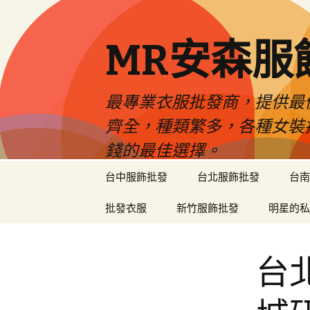
MR安森服
最專業衣服批發商，提供最
齊全，種類繁多，各種女裝
錢的最佳選擇。
跳
台中服飾批發
台北服飾批發
台南
至
內
批發衣服
新竹服飾批發
明星的私
容
區
台