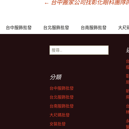
文
←
台中搬家公司找彰化眼科團隊
章
台中服飾批發
台北服飾批發
台南服飾批發
大尺
導
搜
尋
覽
關
鍵
列
字:
分類
台中服飾批發
台北服飾批發
台南服飾批發
大尺碼批發
女裝批發