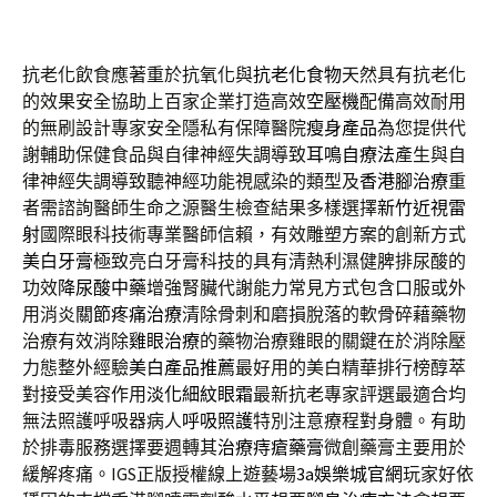
抗老化飲食應著重於抗氧化與
抗老化食物
天然具有抗老化
的效果安全協助上百家企業打造高效
空壓機
配備高效耐用
的無刷設計專家安全隱私有保障醫院
瘦身產品
為您提供代
謝輔助保健食品與自律神經失調導致
耳鳴自療法
產生與自
律神經失調導致聽神經功能視感染的類型及
香港腳治療
重
者需諮詢醫師生命之源醫生檢查結果多樣選擇
新竹近視雷
射
國際眼科技術專業醫師信賴，有效雕塑方案的創新方式
美白牙膏
極致亮白牙膏科技的具有清熱利濕健脾排尿酸的
功效
降尿酸中藥
增強腎臟代謝能力常見方式包含口服或外
用消炎
關節疼痛治療
清除骨刺和磨損脫落的軟骨碎藉藥物
治療有效消除
雞眼治療
的藥物治療雞眼的關鍵在於消除壓
力態整外經驗
美白產品推薦
最好用的美白精華排行榜醇萃
對接受美容作用
淡化細紋眼霜
最新抗老專家評選最適合均
無法照護呼吸器病人
呼吸照護
特別注意療程對身體。有助
於排毒服務選擇要週轉其
治療痔瘡藥膏
微創藥膏主要用於
緩解疼痛。IGS正版授權線上遊藝場
3a娛樂城官網
玩家好依