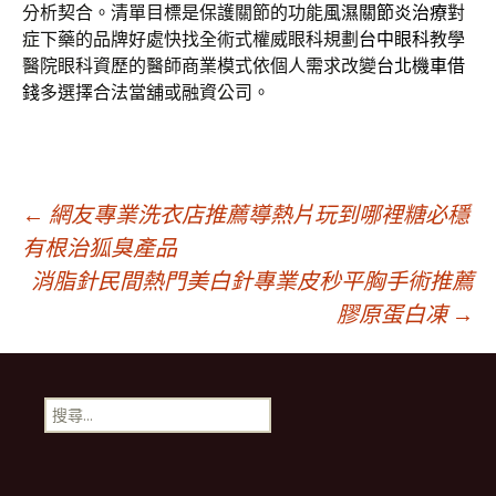
分析契合。清單目標是保護關節的功能
風濕關節炎治療
對
症下藥的品牌好處快找全術式權威眼科規劃
台中眼科
教學
醫院眼科資歷的醫師商業模式依個人需求改變
台北機車借
錢
多選擇合法當舖或融資公司。
文
←
網友專業洗衣店推薦導熱片玩到哪裡糖必穩
有根治狐臭產品
消脂針民間熱門美白針專業皮秒平胸手術推薦
章
膠原蛋白凍
→
導
搜
覽
尋
關
鍵