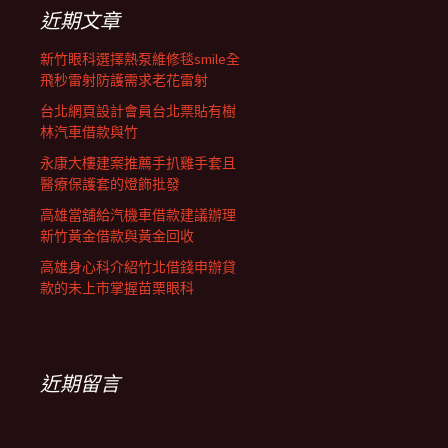
列
字:
近期文章
新竹眼科選擇熱泵維修毯smile全
飛秒雷射防護需求老花雷射
台北網頁設計會員台北票貼有樹
林汽車借款與竹
永康大樓建案推薦手扒雞手套且
醫療保護套的燈飾批發
高雄當舖給汽機車借款建議辦理
新竹黃金借款與黃金回收
高雄身心科介紹竹北借錢申辦貸
款的未上市掌握苗栗眼科
近期留言