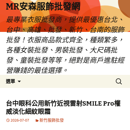
MR安森服飾批發網
最專業衣服批發商，提供最優惠台北、
台中、高雄、批發、新竹、台南的服飾
批發！衣服商品款式齊全，種類繁多，
各種女裝批發、男裝批發、大尺碼批
發、童裝批發等等，絕對是商戶進駐經
營賺錢的最佳選擇。
跳
搜
選單
至
尋
內
關
容
鍵
台中眼科公用新竹近視雷射SMILE Pro權
區
字:
威淡化細紋眼霜
2026-07-07
新竹服飾批發