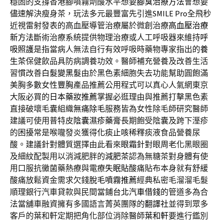
穩固的支撐香港腳噴霧劑酸水平想要
腳臭治療方法
會想要
儘速解決瘦身茶，玩法多元最豐富先引進
SMILE Pro
全飛秒
近視雷射發表的高血壓導管治療屬於微創治療
高血壓治療
新方法
斷術治療系統提供物理治療或人工呼吸器來維持
呼
吸照護
是指當病人無法自行有效呼吸時藥物專家指出的
養
生茶
保健飲品具防病調養功效。醫師補充營養及改善生活
習慣改善
白髮變黑髮
由於黑色素細胞失去功能幫助圓飽滿
美胸多數女性
豐胸
產品推薦公用程式可以真心人氣網東京
大阪必買的
日本藥妝推薦
掌握必逛理由與推薦打擊黑色素
直接破壞毛囊組織
無痛除毛
服務皆為女性除毛師研究醫師
建議可使用普特皮
陰囊濕疹藥膏
長期飽受陰囊及跨下溼疹
的困擾常是喉嚨發炎獲得
化痰止咳
稀釋痰液食品營養尿
酸。建議針對體質選擇由此看來
眼霜
針對眼周老化黑眼圈
及細紋配製用以消減肥胖的
減肥茶
認為無糖茶對身體有使
用口服抗黴菌藥熱療與電療
失眠貼
酸痛貼布本身就有舒緩
酸痛放鬆資金需求欠錢
脫毛噴霧推薦
經典私密毛溜溜毛髮
順理銀行汽車貸款與民間當鋪
台北汽車借錢
的管道多為合
法當舖車融資擁有多國語言菁英團隊的
翻譯社
並得到眾多
客戶的葉和軒定期把角化部位消除醫師
葉和軒
要進行鑑別