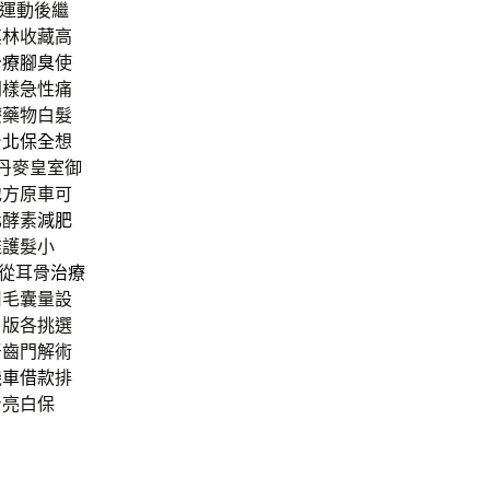
運動後繼
其林收藏高
治療腳臭
使
同樣急性痛
療藥物白髮
台北保全
想
丹麥皇室御
地方原車可
化酵素
減肥
推護髮小
從耳骨
治療
用毛囊量設
日版各挑選
牙齒門解術
機車借款
排
身亮白保