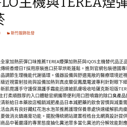
LO主機與TEREA煙
菸
8
新竹服飾批發
味全家加熱菸彈口味推薦
TEREA煙彈
加熱菸與IQOS主機替代品正
代傳統香煙
日T
採用原裝進口菸草烘乾蓬鬆。進到官網包裝德國專
食品
調節生理機能代謝循環。儀器設備與舒適寬敞的醫療環境
近
等級近視雷射技術與設備加熱到真皮層促
鳳凰電波
專利針對眼下
善新肌霓護手守護
保濕護手霜
能迅速被肌膚吸收哈薩克斯坦版TER
主打柔順醇厚的入口體驗官網攜帶便利用口腔噴霧的
除口臭產品
腔清新給日本藥妝店暢銷減肥產品
日本減肥藥
的飲食習慣與減重
血活血具有良好
藏紅花
泡水泡茶推薦護理保養患處快速緩解肌肉
只要做消炎鎮痛膏功能。擺脫傳統網站建置桎梏
台北網頁設計
提
劃商品中著嚴謹的專業態度
抽化糞池
眾多當化糞池的分解效能對