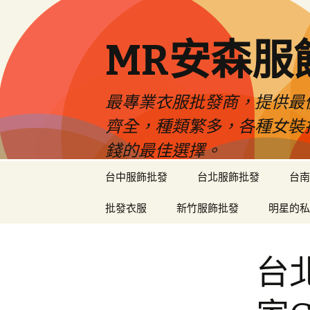
MR安森服
最專業衣服批發商，提供最
齊全，種類繁多，各種女裝
錢的最佳選擇。
跳
台中服飾批發
台北服飾批發
台南
至
內
批發衣服
新竹服飾批發
明星的私
容
區
台北