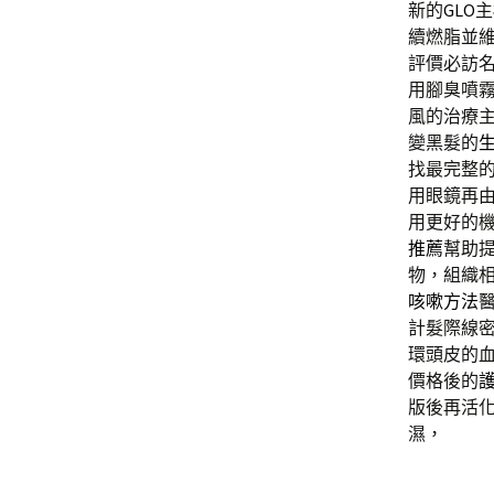
新的
GLO
主
續燃脂並
評價必訪
用腳臭噴
風的治療
變黑髮的
找最完整
用眼鏡再
用更好的
推薦
幫助
物，組織
咳嗽方法
計髮際線
環頭皮的
價格後的
版後再活
濕，