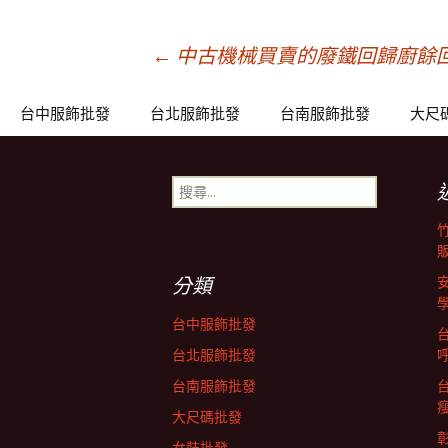
文
←
中古機械買賣的廢鐵回歸廚餘
章
台中服飾批發
台北服飾批發
台南服飾批發
大尺
導
搜
尋
關
覽
鍵
字:
分類
列
台中服飾批發
台北服飾批發
台南服飾批發
大尺碼批發