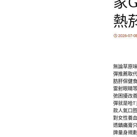
家G
熱
2026-07-0
無論草原
彈推薦取
肪肝保健
雷射眼睛
弛困擾改
彈就是
哈T
款人氣口
對女性養
透
鎮痛膏
牌量身規