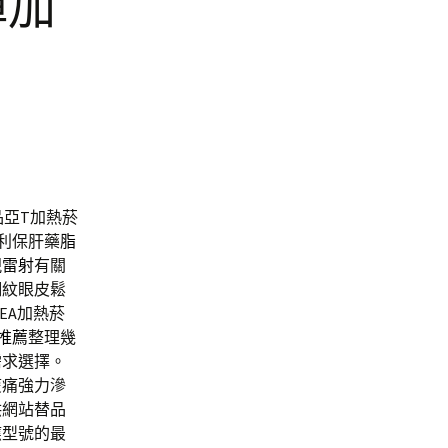
彈加
品亞T加熱菸
利保肝藥
脂
視雷射
有關
細紋眼皮鬆
EA加熱菸
推薦
整理幾
需求選擇。
痠痛強力滲
供網站替品
應型號的最