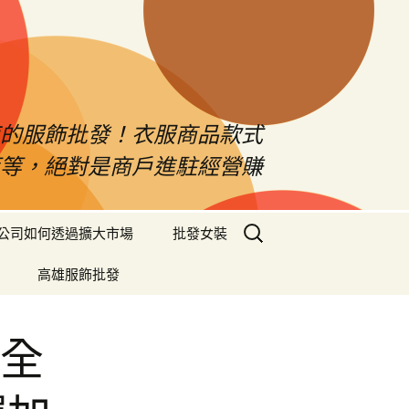
南的服飾批發！衣服商品款式
等等，絕對是商戶進駐經營賺
搜
公司如何透過擴大市場
批發女裝
尋
關
高雄服飾批發
鍵
字:
G全