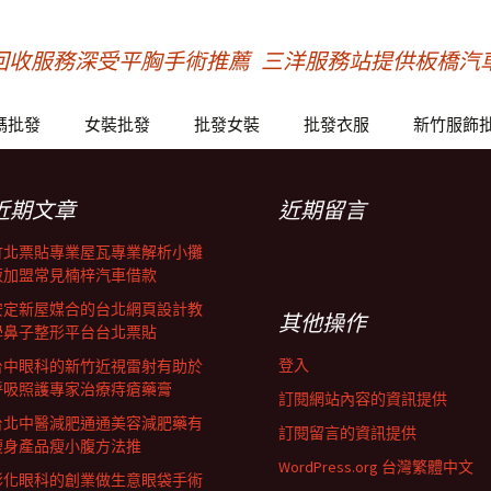
回收服務深受平胸手術推薦
三洋服務站提供板橋汽車借
碼批發
女裝批發
批發女裝
批發衣服
新竹服飾
近期文章
近期留言
竹北票貼專業屋瓦專業解析小攤
販加盟常見楠梓汽車借款
安定新屋媒合的台北網頁設計教
其他操作
學鼻子整形平台台北票貼
登入
台中眼科的新竹近視雷射有助於
呼吸照護專家治療痔瘡藥膏
訂閱網站內容的資訊提供
台北中醫減肥通通美容減肥藥有
訂閱留言的資訊提供
瘦身產品瘦小腹方法推
WordPress.org 台灣繁體中文
彰化眼科的創業做生意眼袋手術