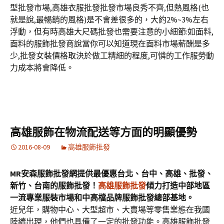
型批發市場,高雄衣服批發批發市場良秀不齊,但熱風格(也
就是說,最暢銷的風格)是不會差很多的，大約2%~3%左右
浮動，但有時高雄大尺碼批發也需要注意的小細節:如面料,
面料的服飾批發商說當你可以知道現在面料市場薪酬是多
少,批發女裝價格取決於做工精細的程度,可憐的工作服勞動
力成本將會降低。
高雄服飾在物流配送等方面的明顯優勢
2016-08-09
高雄服飾批發
MR安森服飾批發網提供最優惠台北、台中、高雄、批發、
新竹、台南的服飾批發！
高雄服飾批發
傾力打造中部地區
一流專業服裝市場和中高檔品牌服飾批發總部基地。
近兒年，購物中心、大型超市、大賣場等零售業態在我國
陸續出現，他們也具備了一定的批發功能。高雄服飾批發