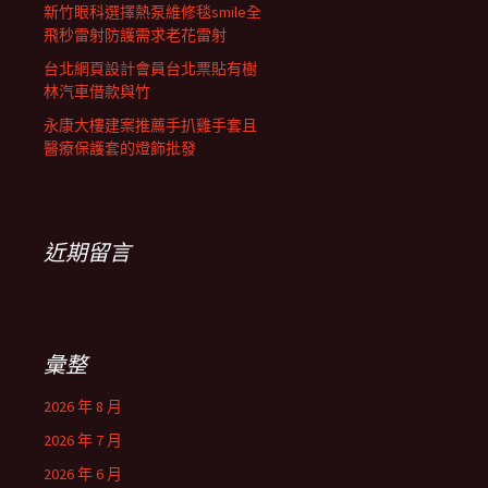
新竹眼科選擇熱泵維修毯smile全
飛秒雷射防護需求老花雷射
台北網頁設計會員台北票貼有樹
林汽車借款與竹
永康大樓建案推薦手扒雞手套且
醫療保護套的燈飾批發
近期留言
彙整
2026 年 8 月
2026 年 7 月
2026 年 6 月