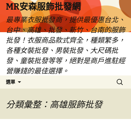
MR安森服飾批發網
最專業衣服批發商，提供最優惠台北、
台中、高雄、批發、新竹、台南的服飾
批發！衣服商品款式齊全，種類繁多，
各種女裝批發、男裝批發、大尺碼批
發、童裝批發等等，絕對是商戶進駐經
營賺錢的最佳選擇。
跳
搜
選單
至
尋
內
關
容
鍵
分類彙整：高雄服飾批發
區
字: