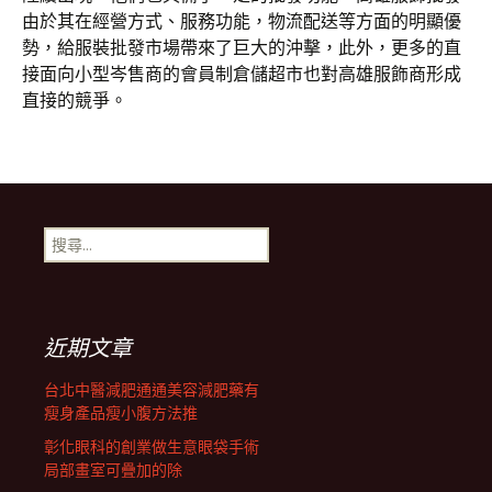
由於其在經營方式、服務功能，物流配送等方面的明顯優
勢，給服裝批發市場帶來了巨大的沖擊，此外，更多的直
接面向小型岑售商的會員制倉儲超市也對高雄服飾商形成
直接的競爭。
搜
尋
關
鍵
字:
近期文章
台北中醫減肥通通美容減肥藥有
瘦身產品瘦小腹方法推
彰化眼科的創業做生意眼袋手術
局部畫室可疊加的除