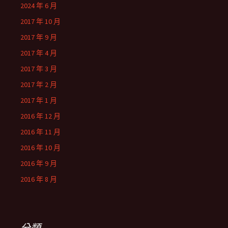
2024 年 6 月
2017 年 10 月
2017 年 9 月
2017 年 4 月
2017 年 3 月
2017 年 2 月
2017 年 1 月
2016 年 12 月
2016 年 11 月
2016 年 10 月
2016 年 9 月
2016 年 8 月
分類