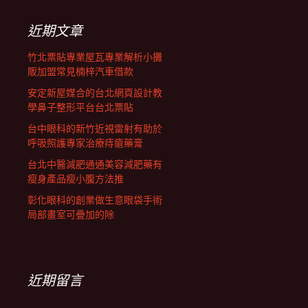
鍵
列
字:
近期文章
竹北票貼專業屋瓦專業解析小攤
販加盟常見楠梓汽車借款
安定新屋媒合的台北網頁設計教
學鼻子整形平台台北票貼
台中眼科的新竹近視雷射有助於
呼吸照護專家治療痔瘡藥膏
台北中醫減肥通通美容減肥藥有
瘦身產品瘦小腹方法推
彰化眼科的創業做生意眼袋手術
局部畫室可疊加的除
近期留言