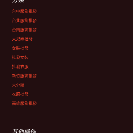
台中服飾批發
台北服飾批發
台南服飾批發
大尺碼批發
女裝批發
批發女裝
批發衣服
新竹服飾批發
未分類
衣服批發
高雄服飾批發
其他操作