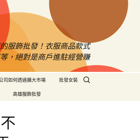
南的服飾批發！衣服商品款式
等等，絕對是商戶進駐經營賺
搜
公司如何透過擴大市場
批發女裝
尋
關
高雄服飾批發
鍵
字:
款不