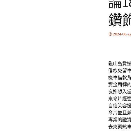
論
鑽
2024-06-2
龜山島賞鯨優
借款
免留
機車借款
資金周轉
良妳想入
來令片經
自信笑容
令片
並且
專業的融
去夾緊煞