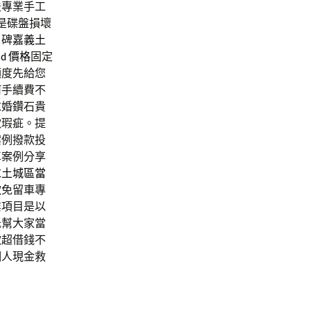
法專業手工
是碟盤損壞
口碑
嘉義土
ad 價格
固定
額度先給您
何手續費不
求婚鑽石貴
款瑕疵。提
案例撥款投
車案例分享
求
土城區當
款
免留車專
業項目是以
低幫大家當
款超借錢不
個人現金救