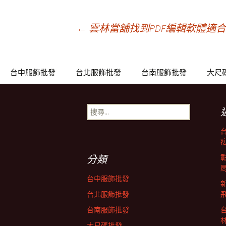
文
←
雲林當舖找到PDF編輯軟體適合
章
台中服飾批發
台北服飾批發
台南服飾批發
大尺
導
搜
尋
覽
關
鍵
列
字:
分類
台中服飾批發
台北服飾批發
台南服飾批發
大尺碼批發