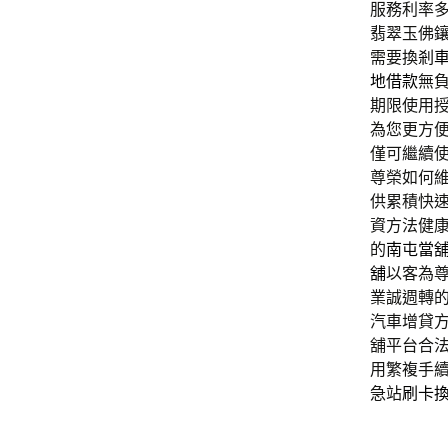
服務利率
翡翠玉佛
需要換
剎
地借款
無
期限使用
為您更方
僅可繼續
尊榮如何
供累積快
資方法健
的
南屯當
舖
以客為
業誠週轉
汽車增貸
舖平台合
用繁複手
急站
刷卡