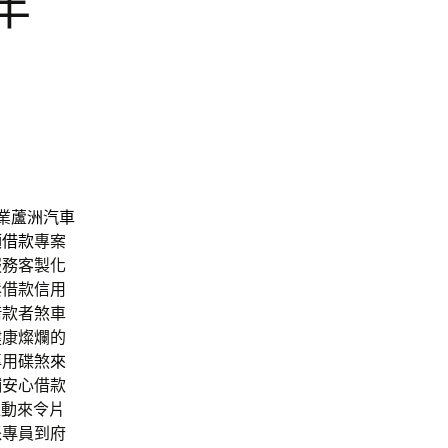
年
業
蘆洲汽車
額借款
專案
服務客製化
鬆借款信用
借款者煞車
健康燦爛的
專用碟煞
來
鋪
安心借款
推動來令片
派專員到府