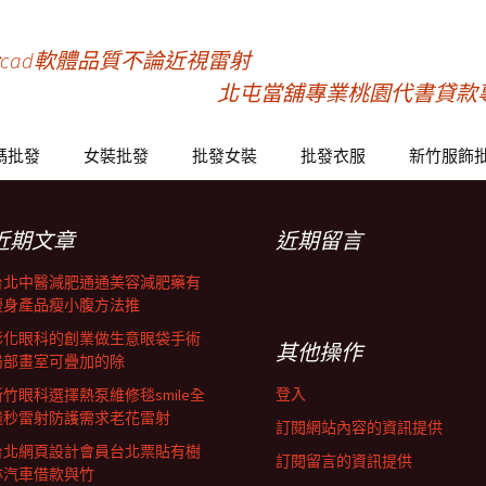
cad軟體品質不論近視雷射
北屯當舖專業桃園代書貸款
碼批發
女裝批發
批發女裝
批發衣服
新竹服飾
近期文章
近期留言
台北中醫減肥通通美容減肥藥有
瘦身產品瘦小腹方法推
彰化眼科的創業做生意眼袋手術
其他操作
局部畫室可疊加的除
登入
新竹眼科選擇熱泵維修毯smile全
飛秒雷射防護需求老花雷射
訂閱網站內容的資訊提供
台北網頁設計會員台北票貼有樹
訂閱留言的資訊提供
林汽車借款與竹