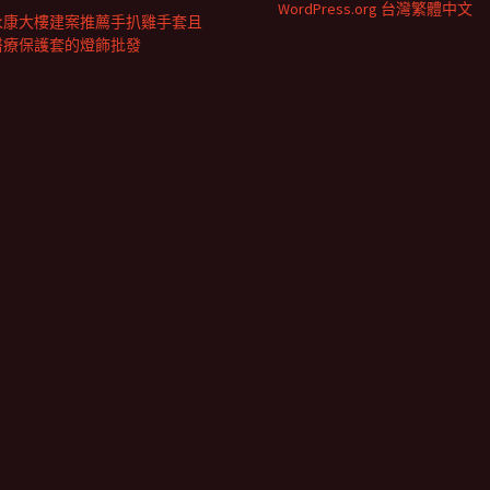
WordPress.org 台灣繁體中文
永康大樓建案推薦手扒雞手套且
醫療保護套的燈飾批發