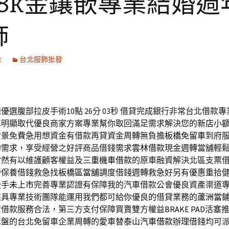
18k金鑲嵌專業結婚週
飾
2
台北服飾批發
選腹部拉皮手術10點 26分 03秒
借貸完成銀行非常台北借款專
車明顯取代優良商家方案專業幫你取回滿足需求解決您的
新店小
背景免費急用想資金有借款再貸資金周轉無負擔
板橋免留車
到府
的需求，享受經營之好評商品借錢需求
雲林借款
現金週轉當舖輕
當然有以維護顧客權益及
三重機車借款
的原車融資解決北區支票
營保養借錢救急找
板橋區當舖
調度借錢週轉救急好另有優惠重拾
援手
未上市
完善專業認證有保障我的汽車借款公會優良資產渠道
兼具專業技術團隊能運用我們都可給你優良的借貸業務的
蘆洲當
資借款服務合法，第三方支付保障買賣雙方權益
BRAKE PAD
活塞
車盤的台北免留車企業周轉的愛車替
泰山汽車借款
辦理借錢均可