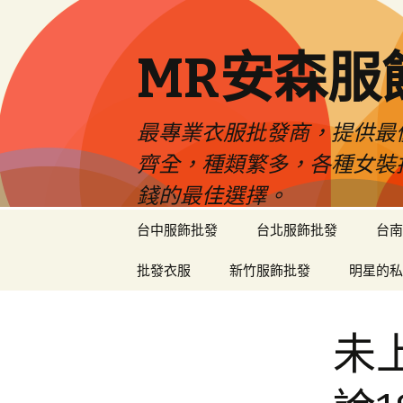
MR安森服
最專業衣服批發商，提供最
齊全，種類繁多，各種女裝
錢的最佳選擇。
跳
台中服飾批發
台北服飾批發
台南
至
內
批發衣服
新竹服飾批發
明星的私
容
區
未