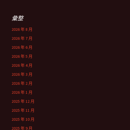
彙整
2026 年 8 月
2026 年 7 月
2026 年 6 月
2026 年 5 月
2026 年 4 月
2026 年 3 月
2026 年 2 月
2026 年 1 月
2025 年 12 月
2025 年 11 月
2025 年 10 月
2025 年 9 月