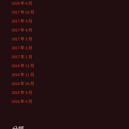
2024 年 6 月
2017 年 10 月
2017 年 9 月
2017 年 4 月
2017 年 3 月
2017 年 2 月
2017 年 1 月
2016 年 12 月
2016 年 11 月
2016 年 10 月
2016 年 9 月
2016 年 8 月
分類