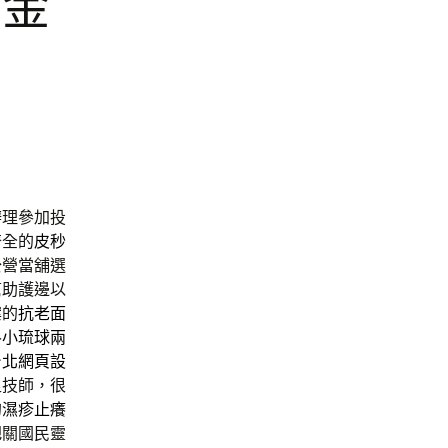
黃金
辦理參加投
齊全的
皮秒
公營當舖選
幫助護邊以
案的
抗老面
魯
小琉球兩
台北網頁設
足技師，很
的
濕疹止癢
把關國民靈