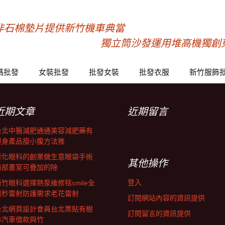
非石棉墊片提供新竹機車典當
獨立筒沙發運用堆高機獨創
碼批發
女裝批發
批發女裝
批發衣服
新竹服飾
近期文章
近期留言
台北中醫減肥通通美容減肥藥有
瘦身產品瘦小腹方法推
彰化眼科的創業做生意眼袋手術
其他操作
局部畫室可疊加的除
登入
新竹眼科選擇熱泵維修毯smile全
飛秒雷射防護需求老花雷射
訂閱網站內容的資訊提供
台北網頁設計會員台北票貼有樹
訂閱留言的資訊提供
林汽車借款與竹