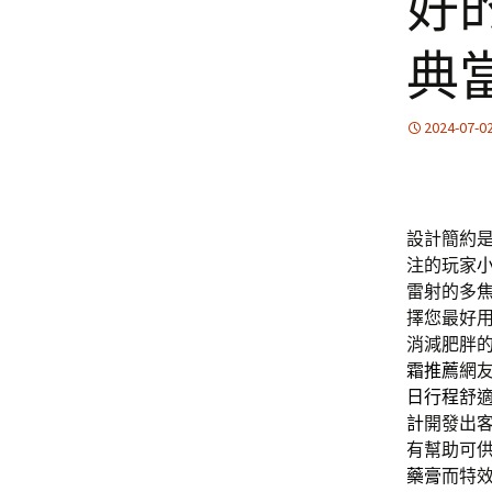
好
典
2024-07-0
設計簡約
注的玩家
雷射的多
擇您最好
消減肥胖
霜推薦
網
日行程
舒
計
開發出
有幫助可
藥膏
而特