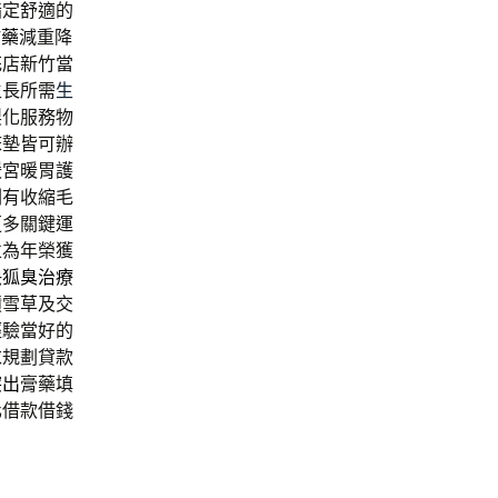
指定舒適的
肪藥
減重降
花店新竹當
生長所需
生
製化服務物
床墊皆可辦
暖宮暖胃護
刺
有收縮毛
更多關鍵運
並為年榮獲
快
狐臭治療
積雪草及交
經驗當好的
求規劃貸款
突出
膏藥填
化借款借錢