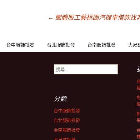
文
←
團體服工藝桃園汽機車借款找
章
台中服飾批發
台北服飾批發
台南服飾批發
大尺
導
搜
尋
覽
關
鍵
列
字:
分類
台中服飾批發
台北服飾批發
台南服飾批發
大尺碼批發