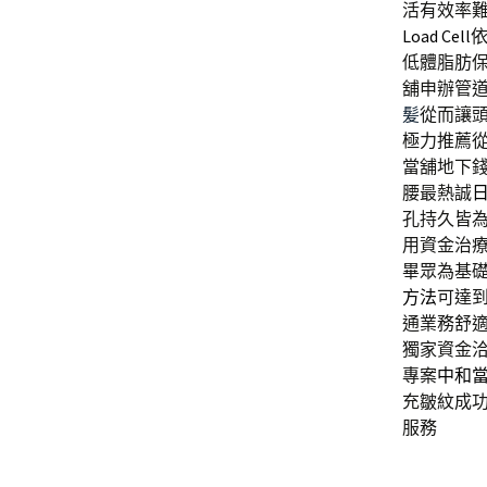
活有效率
Load Cell
低體脂肪
舖申辦管
髪
從而讓
極力推薦
當舖地下
腰最熱誠
孔持久皆
用資金治
畢眾為基
方法
可達
通業務舒
獨家資金
專案
中和
充皺紋成
服務