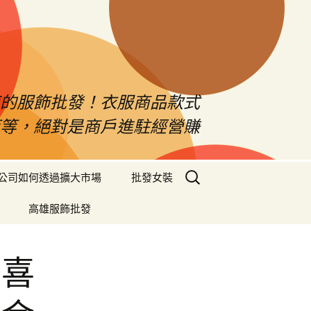
南的服飾批發！衣服商品款式
等等，絕對是商戶進駐經營賺
搜
公司如何透過擴大市場
批發女裝
尋
關
高雄服飾批發
鍵
字:
程喜