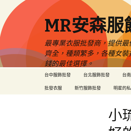
MR安森服
最專業衣服批發商，提供最
齊全，種類繁多，各種女裝
錢的最佳選擇。
跳
台中服飾批發
台北服飾批發
台南
至
內
批發衣服
新竹服飾批發
明星的私
容
區
小