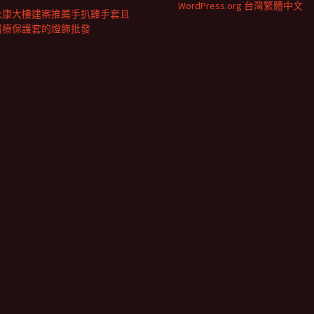
WordPress.org 台灣繁體中文
永康大樓建案推薦手扒雞手套且
醫療保護套的燈飾批發