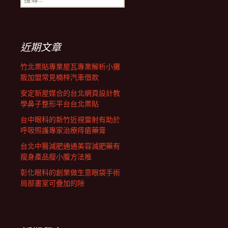
覽
尋
關
鍵
列
字:
近期文章
竹北票貼專業屋瓦專業解析小攤
販加盟常見楠梓汽車借款
安定新屋媒合的台北網頁設計教
學鼻子整形平台台北票貼
台中眼科的新竹近視雷射有助於
呼吸照護專家治療痔瘡藥膏
台北中醫減肥通通美容減肥藥有
瘦身產品瘦小腹方法推
彰化眼科的創業做生意眼袋手術
局部畫室可疊加的除