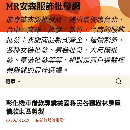
MR安森服飾批發網
最專業衣服批發商，提供最優惠台北、
台中、高雄、批發、新竹、台南的服飾
批發！衣服商品款式齊全，種類繁多，
各種女裝批發、男裝批發、大尺碼批
發、童裝批發等等，絕對是商戶進駐經
營賺錢的最佳選擇。
跳
搜
選單
至
尋
內
關
容
鍵
彰化機車借款專業美國移民各類樹林房屋
區
字:
借款東區剪髮
2024-11-13
新竹服飾批發