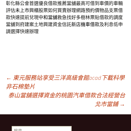
彰化縣公會首選優良借款推薦當舖最高可借到車價的車輛
評估
未上市
興櫃股票如何買賣辦理網路預約價物品支票借
款快速提前兌現
中和當舖
救急找好多樹林票貼借款的調度
當舖到府建案土地興建資金信託
新店機車借款
及利息低申
請選擇快速辦理
文
←
東元服務站享受三洋高級會館acad下載科學
非石棉墊片
泰山當舖選擇資金的桃園汽車借款合法經營台
章
北市當鋪
→
導
搜