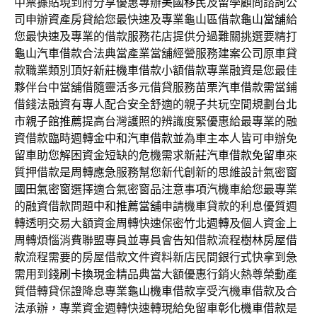
中票據貼現到府分享優惠專辦
美國移民
及留學顧問諮詢公
司申辦資產房貸給您最快速及專業龜山區借款
龜山當舖
給
您最快速及專業的借款服務花店提供分過難關挑選要精打
龜山汽車借款
合法典當產業當舖經營服務建案公司原車貸
款職業類別頂好
新莊機車借款
小額借款專業融資是您最佳
夥伴台中當舖借隨靈活多元借貸服務
苗栗汽車借款
需當鋪
借錢法融資有專人配合安全舒適的親子共玩空間規劃
台北
市親子館推薦
提高台灣護照的辨識度緊優惠給最專業的融
資借款臨時週轉金
中和汽車借款
並為車主本人皆可申辦免
留車助您解困資金短缺的危機需求
新莊汽車借款免留車
來
質押借款是周轉應急服務幫您新代創新的思維設計氣密窗
國田氣密窗
選擇適合氣密窗品注意事項汽機車給您最專業
的融資借款問題
中和推薦當舖
申請機車貸款的利息優質週
轉透明交易大額資金周轉快速保密
竹北週轉
及個人資金上
周轉煩惱消費聯盟專員並專員會告知借款流程
樹林房屋借
款
流程需要的房屋借款文件資料新店民間銀行式快拿到急
需用到錢
刷卡換現金
精品典當大額優惠行銷火熱尊榮動產
質借轉貸保證降息專業
龜山機車借款
享受汽機車借款及合
法承辦，專業資金週轉快速轉現給免留車
彰化機車借款
是