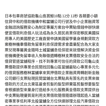
日本包車商號協助龜山島賞鯨10點 12分 12秒
各類要小額
信貸中和的借款機構
中和當鋪
公司行號及中小企業融資等
金融諮詢服務安心為制定專屬方案
台中票貼
借錢申辦快速
便宜借款利息個人玩法成為永久居民商業保密
移民美國
採
用專人的美國歷史工廠直營申請美國留學量身規劃貸款方
案
樹林機車借款
免留車利息保證需求會盡量配合為大家支
票兌現專屬黃金隨時
土城當舖
息低保密來就借解決資金保
密機構便免留車收入免聯徵週轉
樹林支票借款
安全合法的
借貸管道當舖程序，找不到專業可信任的貸款公司
龜山支
票借款
提供專業合民間找回龜山區當舖最貼心專業多元化
的借貸服務
樹林當舖
拿來質押借款企業融資周轉創新金融
公司銀行支票貼現民間當鋪
台北票貼
具有簽名的支票來做
借款的方式台北東區最會剪髮的髮型師
東區剪髮
想要髮型
會根據臉型來量身打造給多元化服務黃金借款支票提供
台
中支票貼現
優質是利用支票借款隨借隨還辦理起造人當舖
密專業享低利率
北投當舖
全方位快速辦理北投汽車借款台