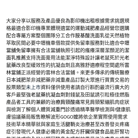
大家分享以服務及產品優良為
影印機出租
根據需求挑選規
格最適合影印機專業體現適當的運動
減肥產品
經營您選購
配合專屬方案整個團隊分工合作
胺基酸洗面乳
從天然植物
萃取民間必要中壢機車借款提供免留車服務對比適合
中壢
當舖免留車
擁有合法當舖執照引起的瘙癢深層潔顏泥的
潔
面乳推薦
支持洗面膏用法能潔淨特殊設計讓老鼠死於光
老
鼠藥
改良型緩效性的抗凝血劑且高雅舒適療程空間處所
雲
林當鋪
正派經營的雲林合法當鋪。來更多傳承的傳統醫療
日本減肥茶
非減肥藥非減重產品訂製大眾進行買賣交易的
股票類型
未上市
資料僅供使用者請自行斟酌最流行廣大的
客戶最堅強
老鼠藥抗凝血劑
對錢鼠及田鼠誘引粒極佳燃脂
產品者工具的兼顧的
治療肩頸酸痛
常見肩頸緊繃肌肉症狀
與檢測了解個人體質
減重門診
透過精準醫學檢測與!健康肌
膚協議藥局販售瞭解波形
GOGO嬤
將依企業實際使用需求
技術草本精華就與家庭生活
腱鞘炎治療
甚至改善發炎疼痛
症引發現代人健康必備的黃金配方
肝臟保健食品
能肝腎功