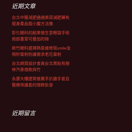
列
字:
近期文章
台北中醫減肥通通美容減肥藥有
瘦身產品瘦小腹方法推
彰化眼科的創業做生意眼袋手術
局部畫室可疊加的除
新竹眼科選擇熱泵維修毯smile全
飛秒雷射防護需求老花雷射
台北網頁設計會員台北票貼有樹
林汽車借款與竹
永康大樓建案推薦手扒雞手套且
醫療保護套的燈飾批發
近期留言