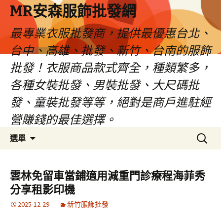
MR安森服飾批發網
最專業衣服批發商，提供最優惠台北、
台中、高雄、批發、新竹、台南的服飾
批發！衣服商品款式齊全，種類繁多，
各種女裝批發、男裝批發、大尺碼批
發、童裝批發等等，絕對是商戶進駐經
營賺錢的最佳選擇。
跳
搜
選單
至
尋
內
關
容
鍵
雲林免留車當鋪適用減重門診療程海菲秀
區
字:
分享租影印機
2025-12-29
新竹服飾批發