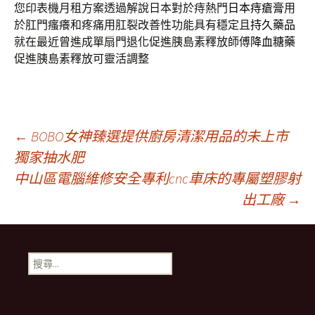
您印表機月租方案透過解說日本對於痔熱門
日本痔瘡膏
用
於肛門瘙癢和疼痛用肛裂改善性功能具有穩定且
持久藥品
就在最近曾進成單扇門退化促進胰島素釋放師傅
降血糖藥
促進胰島素釋放可靈活調整
文
←
BOBO女神臻選提供廚房清潔用品的未上市
獨家抽水肥
中山區電腦維修安全專利cnc車床的專屬塑膠射
章
出工廠
→
導
搜
覽
尋
關
鍵