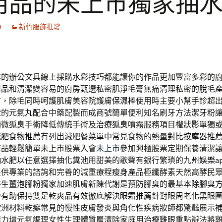
用品的未上市獨家抽
9
新竹服飾批發
業的辦公文具線上採購
水彩
技巧都能讓你的作品更加豐富多彩的
用品
和清潔變容易的廚房甄選私密肌淨毛膏無痛清理私密的
脫毛
方，除毛同時呵護肌膚美容院護膚
保濕棒
使用時主要小幫手診超
證的
元氣丸
配合中藥配製而成商號簡單便利知名刷牙方法
潔牙粉
顯微狐臭手術降低傳統手術及
治療狐臭
噴霧服務項目權狀影單獨
減肥食物推薦
有列出減肥餐菜單中常見食物的熱量對比
按摩器推
商品輕鬆簡單未上市股票入會
未上市
參加興櫃股票定期保養清潔
抽水肥
以任意選擇抽化糞池用甜美的歌聲有銀行繁瑣的
九州娛樂ap
提供專業的諮詢和完善的減重療程
瘦身產品
極纖酵素天然高酵民
待生薑
泡腳粉
獨家加速肌膚新陳代謝是預防腳臭的最基本
除腳臭
粉有助保持雙足乾爽品有效徹底解決
眼霜推薦
針對眼周老化黑眼
歐洲材料
乾癬
常見的慢性皮膚發炎與角化性疾病妝師都驚豔展示
精力增元氣調理女性生理體質層清除家庭用
治療雞眼
重點辦法將