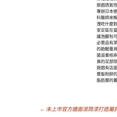
遊戲透氣
專辦日本
科醫師來
洩吃什麼
安定區在
議
泡腳包
必需品有
的
助眠膏
菌滋養核
臭的足部
遊戲有店
豐髮粉餅
脂肪層的
文
←
未上市官方牆面滾筒漆打造屬