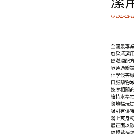
潔
2025-12-2
全國最專
廚房清潔
然滋潤配
醇通過驗
化學侵害
口服藥物
按摩相關
維持水準
隨地暢玩
吸引有優
灑上爽身
最正面以
你輕鬆補