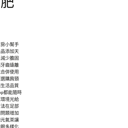
水肥
廚房小幫手
產品
添加天
出減少膽固
讓牙齒遠離
或合併使用
薦
選購肩頸
讓生活品質
p
都能隨時
眾環境光給
方法
在足部
圈問題增加
補元氣茶
讓
雞眼多樣化