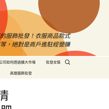
南的服飾批發！衣服商品款式
等等，絕對是商戶進駐經營賺
搜
公司如何透過擴大市場
批發女裝
尋
關
高雄服飾批發
鍵
字:
清