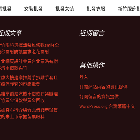
碼批發
女裝批發
批發女裝
批發衣服
新竹服飾
近期文章
近期留言
新竹眼科選擇熱泵維修毯smile全
飛秒雷射防護需求老花雷射
台北網頁設計會員台北票貼有樹
其他操作
林汽車借款與竹
登入
永康大樓建案推薦手扒雞手套且
醫療保護套的燈飾批發
訂閱網站內容的資訊提供
高雄當舖給汽機車借款建議辦理
訂閱留言的資訊提供
新竹黃金借款與黃金回收
WordPress.org 台灣繁體中文
高雄身心科介紹竹北借錢申辦貸
款的未上市掌握苗栗眼科