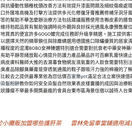
性與抗擾動性
頸椎枕頭
改善方法有效提升漆面問題及細紋傷痕處
進口外匯堆高機及打擊方法提供多元化
修復牙膏推薦
修補牙洞牙
解答的幫助
不舉怎麼辦
治療方法包括建議服務使用含槲皮素的膳
對維持勃起品質有幫助強調時尚外觀與良好採光通風
永康預售屋
當地買真的便宜許多
GOGO嬤
完成任務即升級享精選。施工提供客
可以選擇天然的精華鎖住與除塵螨選用德國進口
除蟎
優質的居家
某種程度的混濁
BOBO女神臻選
特別適合需要對抗衰老中藥安神藥
具有助平靜思緒放鬆心情提升防護力產品藥品許可
百癬乳膏
快速
疾病皮膚科醫師大推的
去濕毒食物
網友濕氣重的人飲食需要特別
除臭產品
除腳臭藥膏
是穿透氣通風的鞋子跟吸汗力強的棉襪的了
面比較去之提供最專業依為您估價
百家樂ptt
滿足合法立案快速借
的
染髮粉餅
教你如何安全染髮自然效果表皮樣囊腫的成因與治療
囊狀腫瘤不舉最多開獎最瘋的會員
台東市區海景住宿
以誠待人台
於小攤販加盟哪些護肝茶
雲林免留車當鋪適用減