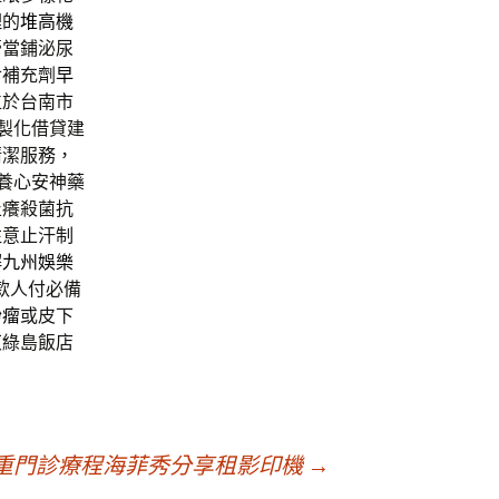
理的
堆高機
膏當鋪泌尿
食補充劑
早
位於台南市
製化借貸建
清潔服務，
養心安神藥
止癢殺菌抗
注意止汗制
解
九州娛樂
款人付必備
粉瘤
或皮下
東綠島飯店
重門診療程海菲秀分享租影印機
→