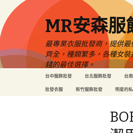
MR安森服
最專業衣服批發商，提供最
齊全，種類繁多，各種女裝
錢的最佳選擇。
跳
台中服飾批發
台北服飾批發
台南
至
內
批發衣服
新竹服飾批發
明星的私
容
區
B