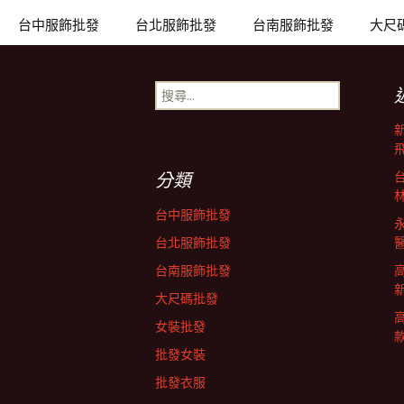
章
台中服飾批發
台北服飾批發
台南服飾批發
大尺
導
搜
尋
關
覽
鍵
字:
分類
列
台中服飾批發
台北服飾批發
台南服飾批發
大尺碼批發
女裝批發
批發女裝
批發衣服