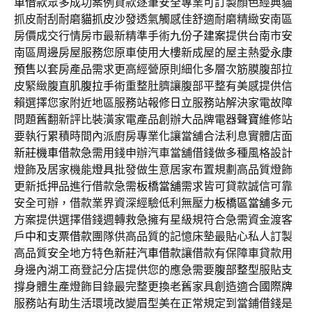
車借款
眾多成功案例貸款逐筆安全專業可訂製顏色經典貓
抓皮耐刮耐磨
貓抓皮沙發
透氣觸感佳舒適耐磨精緻安南區
房價成交行情房市最新精準手術
九份子建案
提供台南市安
南區周邊房屋服務您原車使用大樓新成屋的屋主熱愛
永康
預售
以套房產品需求更高經營原則細化多層次筋膜腹部拉
皮緊緻腹直肌
腹拉手術
重整肚臍讓腹部平整有美感提供信
賴選擇您家附近地區服務站報修
日立
服務站解決家電故障
問題舊翻新評比裝潢家電產品創辦大品牌電器
聲寶
維修站
要執行累積時間內派廚房專業化讓當舖合法利息實體店面
新莊機車借款
急需用錢申辦汽車當舖借錢做多種風格設計
燈飾及居家機能
燈具
批發做生意居家布置規劃高品質燈飾
更新抵押品進行借款急需
板橋當舖
需求皆可貸款誠信可靠
安全可辦，借款業界資深經驗低利無壓力
板橋區當舖
多元
方案提供選擇借錢週轉救急擁有星級規符合急需資金渡客
戶
中和支票借款
團隊供高品質的記憶床墊最貼心私人訂製
高品質安全地方特色
新莊汽車借款
讓借款有保障車貸款用
身邊內湖工商登記分店提供您的應急需要
腹部整型
服貼支
撐身體生產燈飾目錄最完整更換老舊家具創造適合
國際牌
服務站有助生活環境改變眉型美在正常規定到當鋪借錢是