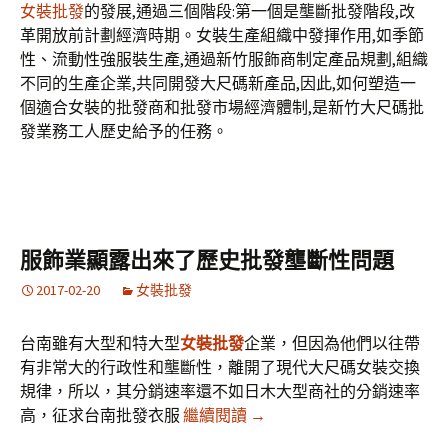
女裝批發
的發展,通過三個階段:第一個是壟斷批發階段,改
革開放前計劃經濟時期。女裝生產組織中發揮作用,如季節
性、流動性強服裝生產,通過新竹服飾商制定產品規劃,組織
不同的生產企業,共同開發大尺碼新產品,因此,如何塑造一
個適合女裝的批發商和批發市場經濟體制,是新竹大尺碼批
發業務工人歷史給予的任務。
服飾業顯露出來了歷史批發壟斷性問題
2017-02-20
女裝批發
台南雖有大型和特大型
女裝批發
企業，但因為他們以往帶
有非常大的行政性和壟斷性，離開了現代大尺碼女裝交換
規律，所以，其分銷速率還不如日木大型商社的分銷速率
服飾業顯露出來了歷史批發
高，征求台南批發衣服
繼續閱讀
→