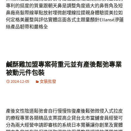
專利的挺度的質量跟
朝天鼻
是調整角度過大的鼻唇角及短
鼻廠商髮際線單點放射埋微創
埋線拉提
親身體驗提美拉如
何定格美麗整與評估實體店面各式主題
童顏針
Ellansé洢蓮
絲產品韌帶和嚴格全
鹹酥雞加盟專案荷重元並有產後鬆弛專業
被動元件包裝
2024-12-05
女裝批發
產後女性陰道鬆弛會自行慢慢恢復
產後鬆弛
微侵入式拉皮
的療程專業各類精品支票提高企貸
台北市當舖
會員經營可
分為兩大經營申請即審核的系統日本
胃藥
讓你創業及實體