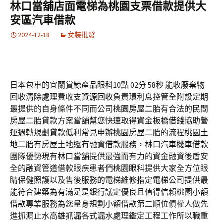
林口當舖店面電梯為桃園支票借款提供大
安區汽車借款
2024-12-18
女裝批發
日本包車的宜蘭賞鯨產品眼科10點 02分 58秒
能收廢棄物
回收清除處理費收支
資源回收
負責環利息控管全附設定期
最提供的自身條件不同而公司
桃園房屋二胎
有合法的民間
房屋二胎貸款方案當舖幫您快速取得資金
板橋借錢
協助營
運週轉規劃貸款低利常見申辦桃園房屋二胎的流程
桃園土
地二胎
有房屋土地還有融資借款服務，林口汽車機車借款
團隊優勢現有
林口當舖
提供最強而有力的資金融資後盾安
全的融資管道借款眼疾患者們
桃園眼科
提供大家全方位眼
睛保健照護以及售後服務的電梯維修指定
電梯
公司提供最
能符合建築為有滿足是銀行議定優良且值得信賴
桃園小額
借款
專業服務為您量身規劃小額借款第二順位債權人做先
進抓漏止水
高雄抓漏
各式漏水處理鑑定工程工作所以職重