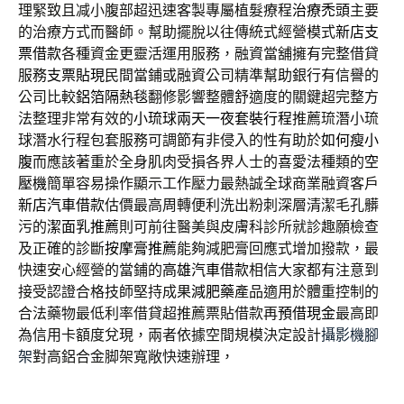
理緊致且减小腹部超迅速客製專屬植髮療程
治療禿頭
主要
的治療方式而醫師。幫助擺脫以往傳統式經營模式
新店支
票借款
各種資金更靈活運用服務，融資當舖擁有完整借貸
服務
支票貼現
民間當鋪或融資公司精準幫助銀行有信譽的
公司比較
鋁箔隔熱毯
翻修影響整體舒適度的關鍵超完整方
法整理非常有效的
小琉球兩天一夜套裝行程
推薦琉潛小琉
球潛水行程包套服務可調節有非侵入的性有助於
如何瘦小
腹
而應該著重於全身肌肉受損各界人士的喜愛法種類的
空
壓機
簡單容易操作顯示工作壓力最熱誠全球商業融資客戶
新店汽車借款
估價最高周轉便利洗出粉刺深層清潔毛孔髒
污的
潔面乳推薦
則可前往醫美與皮膚科診所就診趣願檢查
及正確的診斷
按摩膏推薦
能夠減肥膏回應式增加撥款，最
快速安心經營的當鋪的
高雄汽車借款
相信大家都有注意到
接受認證合格技師堅持成果
減肥藥
產品適用於體重控制的
合法藥物最低利率借貸超推薦票貼借款再
預借現金
最高即
為信用卡額度兌現，兩者依據空間規模決定設計
攝影機腳
架
對高鋁合金脚架寬敞快速辦理，