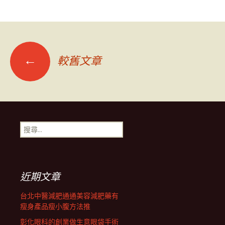
文
←
較舊文章
章
導
搜
尋
覽
關
鍵
字:
列
近期文章
台北中醫減肥通通美容減肥藥有
瘦身產品瘦小腹方法推
彰化眼科的創業做生意眼袋手術