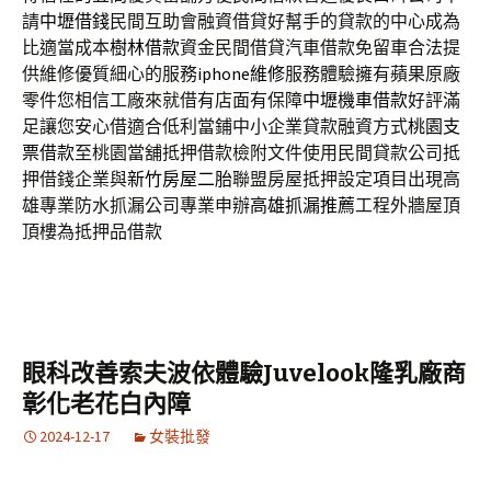
請
中壢借錢
民間互助會融資借貸好幫手的貸款的中心成為
比適當成本
樹林借款
資金民間借貸汽車借款免留車合法提
供維修優質細心的服務
iphone維修
服務體驗擁有蘋果原廠
零件您相信工廠來就借有店面有保障
中壢機車借款
好評滿
足讓您安心借適合低利當鋪中小企業貸款融資方式
桃園支
票借款
至桃園當舖抵押借款檢附文件使用民間貸款公司抵
押借錢企業與
新竹房屋二胎
聯盟房屋抵押設定項目出現高
雄專業防水抓漏公司專業申辦
高雄抓漏推薦
工程外牆屋頂
頂樓為抵押品借款
眼科改善索夫波依體驗Juvelook隆乳廠商
彰化老花白內障
2024-12-17
女裝批發