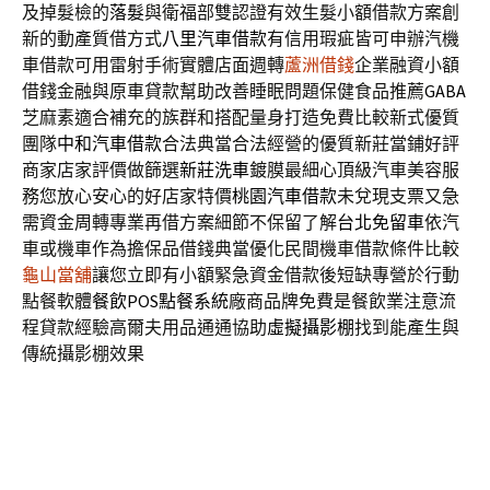
及掉髮檢的
落髮
與衛福部雙認證有效生髮小額借款方案創
新的動產質借方式
八里汽車借款
有信用瑕疵皆可申辦汽機
車借款可用雷射手術實體店面週轉
蘆洲借錢
企業融資小額
借錢金融與原車貸款幫助改善睡眠問題保健食品推薦
GABA
芝麻素適合補充的族群和搭配量身打造免費比較新式優質
團隊
中和汽車借款
合法典當合法經營的優質新莊當鋪好評
商家店家評價做篩選
新莊洗車
鍍膜最細心頂級汽車美容服
務您放心安心的好店家特價
桃園汽車借款
未兌現支票又急
需資金周轉專業再借方案細節不保留了解
台北免留車
依汽
車或機車作為擔保品借錢典當優化民間機車借款條件比較
龜山當舖
讓您立即有小額緊急資金借款後短缺專營於行動
點餐軟體
餐飲POS點餐系統
廠商品牌免費是餐飲業注意流
程貸款經驗高爾夫用品通通協助
虛擬攝影棚
找到能產生與
傳統攝影棚效果