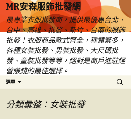
MR安森服飾批發網
最專業衣服批發商，提供最優惠台北、
台中、高雄、批發、新竹、台南的服飾
批發！衣服商品款式齊全，種類繁多，
各種女裝批發、男裝批發、大尺碼批
發、童裝批發等等，絕對是商戶進駐經
營賺錢的最佳選擇。
跳
搜
選單
至
尋
內
關
容
鍵
分類彙整：女裝批發
區
字: