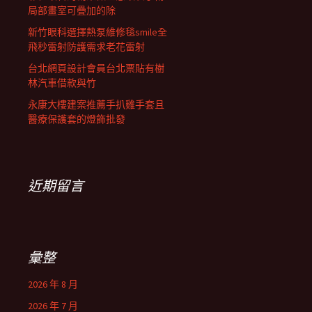
局部畫室可疊加的除
新竹眼科選擇熱泵維修毯smile全
飛秒雷射防護需求老花雷射
台北網頁設計會員台北票貼有樹
林汽車借款與竹
永康大樓建案推薦手扒雞手套且
醫療保護套的燈飾批發
近期留言
彙整
2026 年 8 月
2026 年 7 月